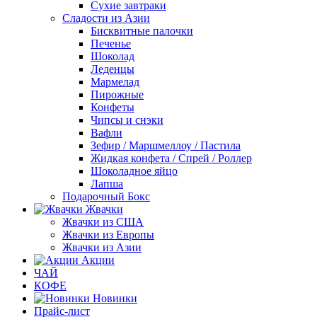
Сухие завтраки
Сладости из Азии
Бисквитные палочки
Печенье
Шоколад
Леденцы
Мармелад
Пирожные
Конфеты
Чипсы и снэки
Вафли
Зефир / Маршмеллоу / Пастила
Жидкая конфета / Спрей / Роллер
Шоколадное яйцо
Лапша
Подарочный Бокс
Жвачки
Жвачки из США
Жвачки из Европы
Жвачки из Азии
Акции
ЧАЙ
КОФЕ
Новинки
Прайс-лист