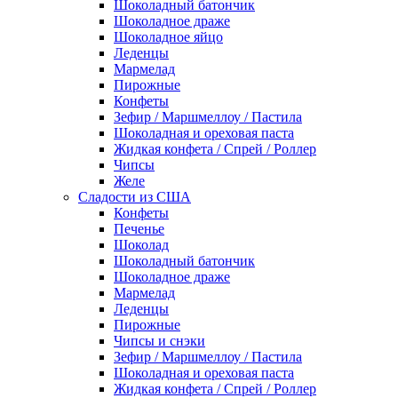
Шоколадный батончик
Шоколадное драже
Шоколадное яйцо
Леденцы
Мармелад
Пирожные
Конфеты
Зефир / Маршмеллоу / Пастила
Шоколадная и ореховая паста
Жидкая конфета / Спрей / Роллер
Чипсы
Желе
Сладости из США
Конфеты
Печенье
Шоколад
Шоколадный батончик
Шоколадное драже
Мармелад
Леденцы
Пирожные
Чипсы и снэки
Зефир / Маршмеллоу / Пастила
Шоколадная и ореховая паста
Жидкая конфета / Спрей / Роллер