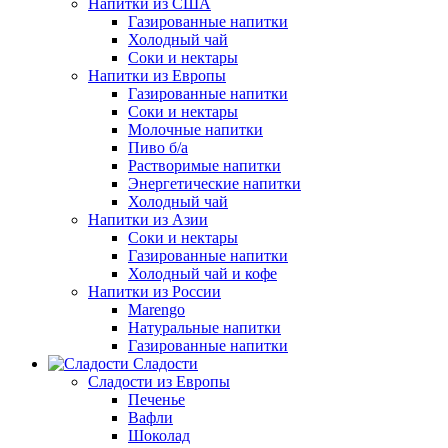
Напитки из США
Газированные напитки
Холодный чай
Соки и нектары
Напитки из Европы
Газированные напитки
Соки и нектары
Молочные напитки
Пиво б/а
Растворимые напитки
Энергетические напитки
Холодный чай
Напитки из Азии
Соки и нектары
Газированные напитки
Холодный чай и кофе
Напитки из России
Marengo
Натуральные напитки
Газированные напитки
Сладости
Сладости из Европы
Печенье
Вафли
Шоколад