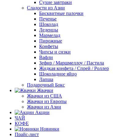
Сухие завтраки
Сладости из Азии
Бисквитные палочки
Печенье
Шоколад
Леденцы
Мармелад
Пирожные
Конфеты
Чипсы и снэки
Вафли
Зефир / Маршмеллоу / Пастила
Жидкая конфета / Спрей / Роллер
Шоколадное яйцо
Лапша
Подарочный Бокс
Жвачки
Жвачки из США
Жвачки из Европы
Жвачки из Азии
Акции
ЧАЙ
КОФЕ
Новинки
Прайс-лист