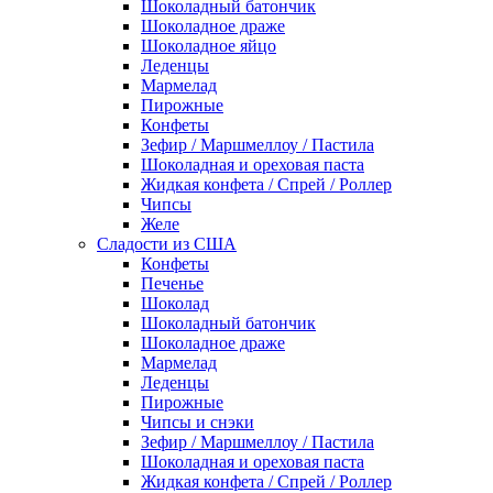
Шоколадный батончик
Шоколадное драже
Шоколадное яйцо
Леденцы
Мармелад
Пирожные
Конфеты
Зефир / Маршмеллоу / Пастила
Шоколадная и ореховая паста
Жидкая конфета / Спрей / Роллер
Чипсы
Желе
Сладости из США
Конфеты
Печенье
Шоколад
Шоколадный батончик
Шоколадное драже
Мармелад
Леденцы
Пирожные
Чипсы и снэки
Зефир / Маршмеллоу / Пастила
Шоколадная и ореховая паста
Жидкая конфета / Спрей / Роллер