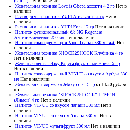
(банка)
Нет в наличии
Жевательная резинка Love is Сфера ассорти 4,2 гр
Нет в
наличии
Растворимый напиток YUPI Апельсин 12 гр
Нет в
наличии
Растворимый напиток YUPI Кола 12 гр
Нет в наличии
Напиток функциональный б/а NG Regenera
Антипохмельный 250 мл
Нет в наличии
Напиток сокосодержащий Vinut Гранат 330 мл ж/б
Нет в
наличии
Жевательная резинка SHOCK2SHOCK Клубника 4 гр
Нет в наличии
Желейная лента Jelaxy Радуга фруктовый микс 15 гр
Нет в наличии
Напиток сокосодержащий VINUT со вкусом Арбуза 330
мл
Нет в наличии
Жевательный мармелад Jelaxy cola 15 гр
от 13,20 руб. за
шт.
Жевательная резинка "SHOCK2SHOCK" LEMON
(Лимон) 4 гр
Нет в наличии
Напиток VINUT со вкусом папайи 330 мл
Нет в
наличии
Напиток VINUT со вкусом банана 330 мл
Нет в
наличии
Напиток VINUT мультифрукт 330 мл
Нет в наличии