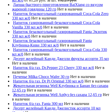
мл ж/б
от 81,20 руб. за шт.
132,23 руб.
Лапша быстрого приготовления BaiXiang со вкусом
жареной говядины 120 гр
Нет в наличии
Напиток безалкогольный газированный Coca-Cola Zero
330 мл ж/б
Нет в наличии
Напиток газированный безалкогольный Coca-Cola
Vanilla 330 мл ж/б
Нет в наличии
Напиток безалкогольный газированный Fanta Экзотик
330 мл ж/б
Нет в наличии
Напиток безалкогольный газированный Fanta
Клубника-Киви 330 мл ж/б
Нет в наличии
Напиток газированный безалкогольный Coca-Cola 330
мл ж/б
Нет в наличии
Десерт желейный Канди Джелли фрукты ассорти 35 мл
Нет в наличии
Напиток б/а газ. Dr.Pepper 23 Cherry 330 мл ж/б
Нет в
наличии
Печенье Milka Choco Wafer 30 гр
Нет в наличии
Напиток б/а газ. Dr Pi Original 330 мл ж/б
Нет в наличии
Жевательная резинка Well Клубника и Банан без сахара
12,65 гр
Нет в наличии
Жевательная резинка Well Арбуз без сахара 12,65 гр
Нет
в наличии
Напиток б/а газ. Fanta 300 мл
Нет в наличии
Десерт желейный Канди Джелистик ассорти 10 мл