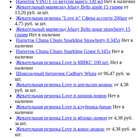
Напиток VINUT со вкусом манго 330 мл
Нет в наличии
Жевательный мармелад Jelaxy Belts apple 15 грамм
от
13,20 руб. за шт.
Жевательная резинка "Love is" Сфера ассорти 200шт
от
4,75 руб. за шт.
Жевательный мармелад Jelaxy Belts sugar strawberry 15
грамм
Нет в наличии
Напиток Chupa Chups Sparkling Strawberry 0.345л
Нет в
наличии
Напиток Chupa Chups Sparkling Grape 0.345л
Нет в
наличии
Жевательная резинка Love is МИКС 100 шт.
Нет в
наличии
Шоколадный батончик Cadbury Wispa
от 96,47 руб. за
шт.
Жевательная резинка Love is апельсин-ананас
от 4,38
руб. за шт.
Жевательная резинка Love is вишня-лимон
Нет в
наличии
Жевательная резинка Love is клубника-банан
Нет в
наличии
Жевательная резинка Love is яблоко-лимон
от 4,38 руб.
за шт.
Жевательная резинка Love is кокос-ананас
от 4,38 руб. за
шт.