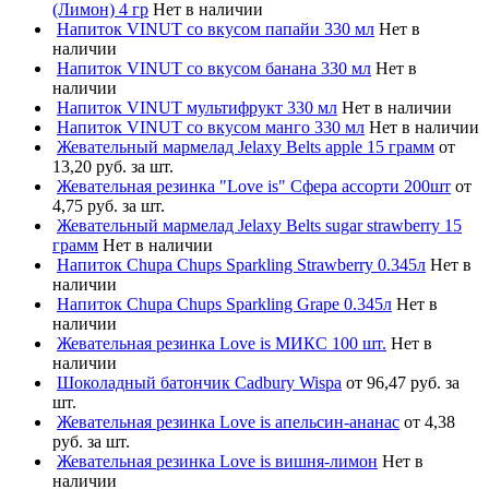
(Лимон) 4 гр
Нет в наличии
Напиток VINUT со вкусом папайи 330 мл
Нет в
наличии
Напиток VINUT со вкусом банана 330 мл
Нет в
наличии
Напиток VINUT мультифрукт 330 мл
Нет в наличии
Напиток VINUT со вкусом манго 330 мл
Нет в наличии
Жевательный мармелад Jelaxy Belts apple 15 грамм
от
13,20 руб. за шт.
Жевательная резинка "Love is" Сфера ассорти 200шт
от
4,75 руб. за шт.
Жевательный мармелад Jelaxy Belts sugar strawberry 15
грамм
Нет в наличии
Напиток Chupa Chups Sparkling Strawberry 0.345л
Нет в
наличии
Напиток Chupa Chups Sparkling Grape 0.345л
Нет в
наличии
Жевательная резинка Love is МИКС 100 шт.
Нет в
наличии
Шоколадный батончик Cadbury Wispa
от 96,47 руб. за
шт.
Жевательная резинка Love is апельсин-ананас
от 4,38
руб. за шт.
Жевательная резинка Love is вишня-лимон
Нет в
наличии