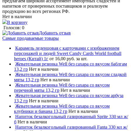
предлагаем широкий ассортимент импортных сладостей и
напитков от проверенных поставщиков и реализуем
продукцию во всех регионах РФ.
Нет в наличии
В корзину
Голосов: 0
Добавить отзыв
Самые продаваемые товары
Карамель леденцовая с карточками с изображением
персонажей и людей Sweet Candy Cards World football
heroes (Китай) 1г
от 16,00 руб. за шт.
Жевательная резинка Well без сахара со вкусом баблгам
13,2 гр
Нет в наличии
Жевательная резинка Well без сахара со вкусом сладкой
мяты 13,2 гр
Нет в наличии
Жевательная резинка Well без сахара со вкусом
перечной мяты 13,2 гр
Нет в наличии
Жевательная резинка Well без сахара со вкусом арбуза
13,2 гр
Нет в наличии
Жевательная резинка Well без сахара со вкусом
клубники и банана 13,2 гр
Нет в наличии
Напиток безалкогольный газированный Sprite 330 мл ж/
б
Нет в наличии
Напиток безалкогольный газированный Fanta 330 мл ж/