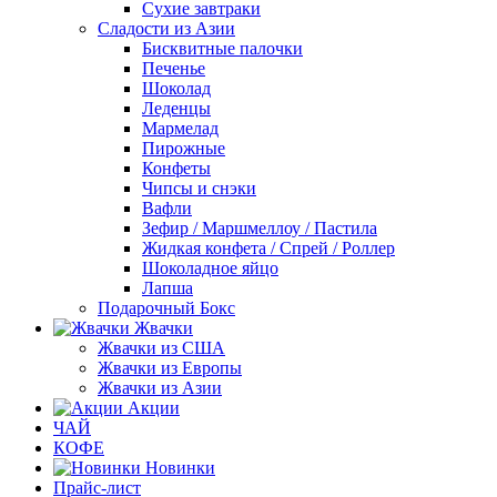
Сухие завтраки
Сладости из Азии
Бисквитные палочки
Печенье
Шоколад
Леденцы
Мармелад
Пирожные
Конфеты
Чипсы и снэки
Вафли
Зефир / Маршмеллоу / Пастила
Жидкая конфета / Спрей / Роллер
Шоколадное яйцо
Лапша
Подарочный Бокс
Жвачки
Жвачки из США
Жвачки из Европы
Жвачки из Азии
Акции
ЧАЙ
КОФЕ
Новинки
Прайс-лист