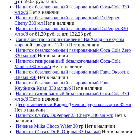
б
от 59,63 руб. за шт.
Напиток безалкогольный газированный Coca-Cola 330
мл ж/б
Нет в наличии
Напиток безалкогольный газированный Dr.Pepper
Cherry 330 мл
Нет в наличии
Напиток безалкогольный газированный Dr.Pepper 330
мл ж/б
от 81,20 руб. за шт.
132,23 руб.
Лапша быстрого приготовления BaiXiang со вкусом
жареной говядины 120 гр
Нет в наличии
Напиток безалкогольный газированный Coca-Cola Zero
330 мл ж/б
Нет в наличии
Напиток газированный безалкогольный Coca-Cola
Vanilla 330 мл ж/б
Нет в наличии
Напиток безалкогольный газированный Fanta Экзотик
330 мл ж/б
Нет в наличии
Напиток безалкогольный газированный Fanta
Клубника-Киви 330 мл ж/б
Нет в наличии
Напиток газированный безалкогольный Coca-Cola 330
мл ж/б
Нет в наличии
Десерт желейный Канди Джелли фрукты ассорти 35 мл
Нет в наличии
Напиток б/а газ. Dr.Pepper 23 Cherry 330 мл ж/б
Нет в
наличии
Печенье Milka Choco Wafer 30 гр
Нет в наличии
Напиток б/а газ. Dr Pi Original 330 мл ж/б
Нет в наличии