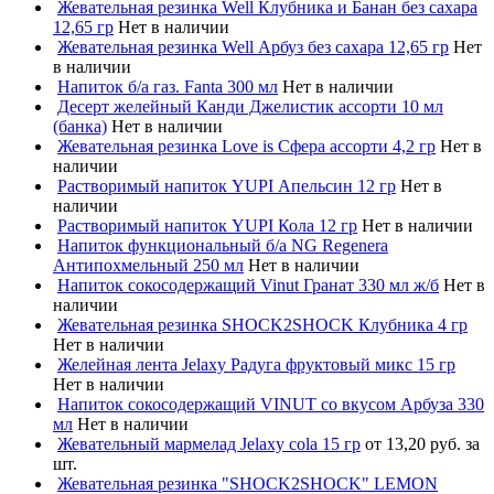
Жевательная резинка Well Клубника и Банан без сахара
12,65 гр
Нет в наличии
Жевательная резинка Well Арбуз без сахара 12,65 гр
Нет
в наличии
Напиток б/а газ. Fanta 300 мл
Нет в наличии
Десерт желейный Канди Джелистик ассорти 10 мл
(банка)
Нет в наличии
Жевательная резинка Love is Сфера ассорти 4,2 гр
Нет в
наличии
Растворимый напиток YUPI Апельсин 12 гр
Нет в
наличии
Растворимый напиток YUPI Кола 12 гр
Нет в наличии
Напиток функциональный б/а NG Regenera
Антипохмельный 250 мл
Нет в наличии
Напиток сокосодержащий Vinut Гранат 330 мл ж/б
Нет в
наличии
Жевательная резинка SHOCK2SHOCK Клубника 4 гр
Нет в наличии
Желейная лента Jelaxy Радуга фруктовый микс 15 гр
Нет в наличии
Напиток сокосодержащий VINUT со вкусом Арбуза 330
мл
Нет в наличии
Жевательный мармелад Jelaxy cola 15 гр
от 13,20 руб. за
шт.
Жевательная резинка "SHOCK2SHOCK" LEMON