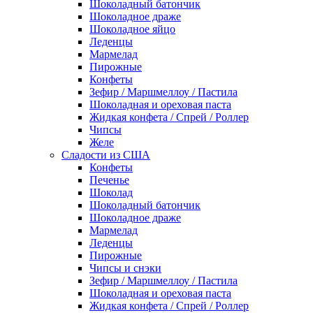
Шоколадный батончик
Шоколадное драже
Шоколадное яйцо
Леденцы
Мармелад
Пирожные
Конфеты
Зефир / Маршмеллоу / Пастила
Шоколадная и ореховая паста
Жидкая конфета / Спрей / Роллер
Чипсы
Желе
Сладости из США
Конфеты
Печенье
Шоколад
Шоколадный батончик
Шоколадное драже
Мармелад
Леденцы
Пирожные
Чипсы и снэки
Зефир / Маршмеллоу / Пастила
Шоколадная и ореховая паста
Жидкая конфета / Спрей / Роллер