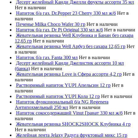
Десерт желейный Канди Джелли фрукты ассорти 35 мл
Нет в наличии
Напиток б/а газ. Dr.Pepper 23 Cherry 330 мл ж/б
Нет в
наличии
Печенье Milka Choco Wafer 30 гр
Нет в наличии
Напиток б/а газ. Dr Pi Original 330 мл ж/б
Нет в наличии
Жевательная резинка Well Клубника и Банан без сахара
12,65 гр
Нет в наличии
Жевательная резинка Well Арбуз без сахара 12,65 гр
Нет
в наличии
Напиток б/а газ. Fanta 300 мл
Нет в наличии
Десерт желейный Канди Джелистик ассорти 10 мл
(банка)
Нет в наличии
Жевательная резинка Love is Сфера ассорти 4,2 гр
Нет в
наличии
Растворимый напиток YUPI Апельсин 12 гр
Нет в
наличии
Растворимый напиток YUPI Кола 12 гр
Нет в наличии
Напиток функциональный б/а NG Regenera
Антипохмельный 250 мл
Нет в наличии
Напиток сокосодержащий Vinut Гранат 330 мл ж/б
Нет в
наличии
Жевательная резинка SHOCK2SHOCK Клубника 4 гр
Нет в наличии
Желейная лента Jelaxy Радуга фруктовый микс 15 гр