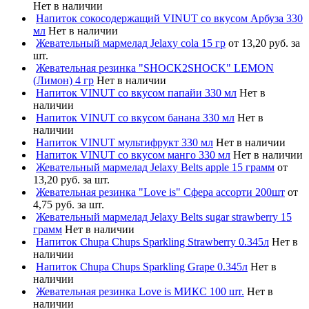
Нет в наличии
Напиток сокосодержащий VINUT со вкусом Арбуза 330
мл
Нет в наличии
Жевательный мармелад Jelaxy cola 15 гр
от 13,20 руб. за
шт.
Жевательная резинка "SHOCK2SHOCK" LEMON
(Лимон) 4 гр
Нет в наличии
Напиток VINUT со вкусом папайи 330 мл
Нет в
наличии
Напиток VINUT со вкусом банана 330 мл
Нет в
наличии
Напиток VINUT мультифрукт 330 мл
Нет в наличии
Напиток VINUT со вкусом манго 330 мл
Нет в наличии
Жевательный мармелад Jelaxy Belts apple 15 грамм
от
13,20 руб. за шт.
Жевательная резинка "Love is" Сфера ассорти 200шт
от
4,75 руб. за шт.
Жевательный мармелад Jelaxy Belts sugar strawberry 15
грамм
Нет в наличии
Напиток Chupa Chups Sparkling Strawberry 0.345л
Нет в
наличии
Напиток Chupa Chups Sparkling Grape 0.345л
Нет в
наличии
Жевательная резинка Love is МИКС 100 шт.
Нет в
наличии