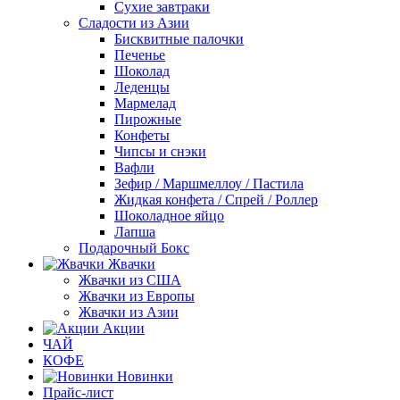
Сухие завтраки
Сладости из Азии
Бисквитные палочки
Печенье
Шоколад
Леденцы
Мармелад
Пирожные
Конфеты
Чипсы и снэки
Вафли
Зефир / Маршмеллоу / Пастила
Жидкая конфета / Спрей / Роллер
Шоколадное яйцо
Лапша
Подарочный Бокс
Жвачки
Жвачки из США
Жвачки из Европы
Жвачки из Азии
Акции
ЧАЙ
КОФЕ
Новинки
Прайс-лист