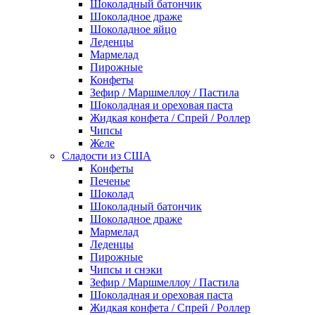
Шоколадный батончик
Шоколадное драже
Шоколадное яйцо
Леденцы
Мармелад
Пирожные
Конфеты
Зефир / Маршмеллоу / Пастила
Шоколадная и ореховая паста
Жидкая конфета / Спрей / Роллер
Чипсы
Желе
Сладости из США
Конфеты
Печенье
Шоколад
Шоколадный батончик
Шоколадное драже
Мармелад
Леденцы
Пирожные
Чипсы и снэки
Зефир / Маршмеллоу / Пастила
Шоколадная и ореховая паста
Жидкая конфета / Спрей / Роллер