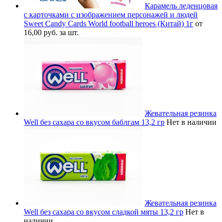
Карамель леденцовая
с карточками с изображением персонажей и людей
Sweet Candy Cards World football heroes (Китай) 1г
от
16,00 руб. за шт.
Жевательная резинка
Well без сахара со вкусом баблгам 13,2 гр
Нет в наличии
Жевательная резинка
Well без сахара со вкусом сладкой мяты 13,2 гр
Нет в
наличии