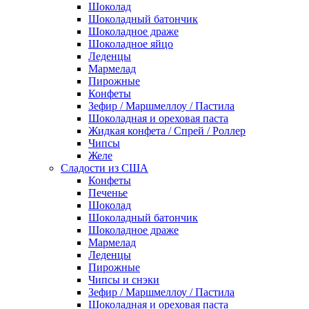
Шоколад
Шоколадный батончик
Шоколадное драже
Шоколадное яйцо
Леденцы
Мармелад
Пирожные
Конфеты
Зефир / Маршмеллоу / Пастила
Шоколадная и ореховая паста
Жидкая конфета / Спрей / Роллер
Чипсы
Желе
Сладости из США
Конфеты
Печенье
Шоколад
Шоколадный батончик
Шоколадное драже
Мармелад
Леденцы
Пирожные
Чипсы и снэки
Зефир / Маршмеллоу / Пастила
Шоколадная и ореховая паста