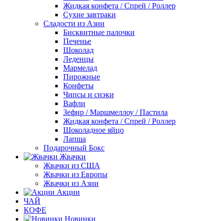
Жидкая конфета / Спрей / Роллер
Сухие завтраки
Сладости из Азии
Бисквитные палочки
Печенье
Шоколад
Леденцы
Мармелад
Пирожные
Конфеты
Чипсы и снэки
Вафли
Зефир / Маршмеллоу / Пастила
Жидкая конфета / Спрей / Роллер
Шоколадное яйцо
Лапша
Подарочный Бокс
Жвачки
Жвачки из США
Жвачки из Европы
Жвачки из Азии
Акции
ЧАЙ
КОФЕ
Новинки