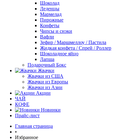
Шоколад
Леденцы
Мармелад
Пирожные
Конфеты
Чипсы и снэки
Вафли
Зефир / Маршмеллоу / Пастила
Жидкая конфета / Спрей / Роллер
Шоколадное яйцо
Лапша
Подарочный Бокс
Жвачки
Жвачки из США
Жвачки из Европы
Жвачки из Азии
Акции
ЧАЙ
КОФЕ
Новинки
Прайс-лист
Главная страница
•
Избранное