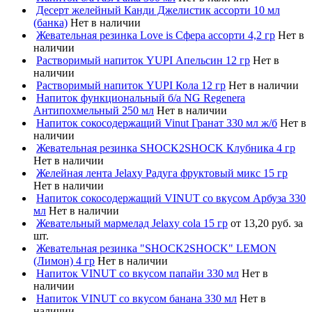
Десерт желейный Канди Джелистик ассорти 10 мл
(банка)
Нет в наличии
Жевательная резинка Love is Сфера ассорти 4,2 гр
Нет в
наличии
Растворимый напиток YUPI Апельсин 12 гр
Нет в
наличии
Растворимый напиток YUPI Кола 12 гр
Нет в наличии
Напиток функциональный б/а NG Regenera
Антипохмельный 250 мл
Нет в наличии
Напиток сокосодержащий Vinut Гранат 330 мл ж/б
Нет в
наличии
Жевательная резинка SHOCK2SHOCK Клубника 4 гр
Нет в наличии
Желейная лента Jelaxy Радуга фруктовый микс 15 гр
Нет в наличии
Напиток сокосодержащий VINUT со вкусом Арбуза 330
мл
Нет в наличии
Жевательный мармелад Jelaxy cola 15 гр
от 13,20 руб. за
шт.
Жевательная резинка "SHOCK2SHOCK" LEMON
(Лимон) 4 гр
Нет в наличии
Напиток VINUT со вкусом папайи 330 мл
Нет в
наличии
Напиток VINUT со вкусом банана 330 мл
Нет в
наличии