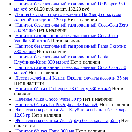
Напиток безалкогольный газированный Dr.Pepper 330
мл ж/б
от 81,20 руб. за шт.
132,23 руб.
Лапша быстрого приготовления BaiXiang со вкусом
жареной говядины 120 гр
Нет в наличии
Напиток безалкогольный газированный Coca-Cola Zero
330 мл ж/б
Нет в наличии
Напиток газированный безалкогольный Coca-Cola
Vanilla 330 мл ж/б
Нет в наличии
Напиток безалкогольный газированный Fanta Экзотик
330 мл ж/б
Нет в наличии
Напиток безалкогольный газированный Fanta
Клубника-Киви 330 мл ж/б
Нет в наличии
Напиток газированный безалкогольный Coca-Cola 330
мл ж/б
Нет в наличии
Десерт желейный Канди Джелли фрукты ассорти 35 мл
Нет в наличии
Напиток б/а газ. Dr.Pepper 23 Cherry 330 мл ж/б
Нет в
наличии
Печенье Milka Choco Wafer 30 гр
Нет в наличии
Напиток б/а газ. Dr Pi Original 330 мл ж/б
Нет в наличии
Жевательная резинка Well Клубника и Банан без сахара
12,65 гр
Нет в наличии
Жевательная резинка Well Арбуз без сахара 12,65 гр
Нет
в наличии
Напиток б/а газ. Fanta 300 мл
Нет в наличии