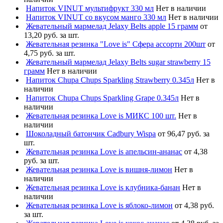
Напиток VINUT мультифрукт 330 мл
Нет в наличии
Напиток VINUT со вкусом манго 330 мл
Нет в наличии
Жевательный мармелад Jelaxy Belts apple 15 грамм
от
13,20 руб. за шт.
Жевательная резинка "Love is" Сфера ассорти 200шт
от
4,75 руб. за шт.
Жевательный мармелад Jelaxy Belts sugar strawberry 15
грамм
Нет в наличии
Напиток Chupa Chups Sparkling Strawberry 0.345л
Нет в
наличии
Напиток Chupa Chups Sparkling Grape 0.345л
Нет в
наличии
Жевательная резинка Love is МИКС 100 шт.
Нет в
наличии
Шоколадный батончик Cadbury Wispa
от 96,47 руб. за
шт.
Жевательная резинка Love is апельсин-ананас
от 4,38
руб. за шт.
Жевательная резинка Love is вишня-лимон
Нет в
наличии
Жевательная резинка Love is клубника-банан
Нет в
наличии
Жевательная резинка Love is яблоко-лимон
от 4,38 руб.
за шт.