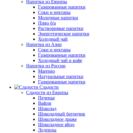
Напитки из Европы
Газированные напитки
Соки и нектары
Молочные напитки
Пиво б/а
Растворимые напитки
Энергетические напитки
Холодный чай
Напитки из Азии
Соки и нектары
Газированные напитки
Холодный чай и кофе
Напитки из России
Marengo
Натуральные напитки
Газированные напитки
Сладости
Сладости из Европы
Печенье
Вафли
Шоколад
Шоколадный батончик
Шоколадное драже
Шоколадное яйцо
Леденцы