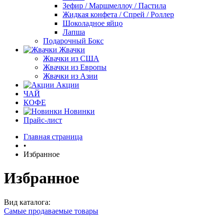
Зефир / Маршмеллоу / Пастила
Жидкая конфета / Спрей / Роллер
Шоколадное яйцо
Лапша
Подарочный Бокс
Жвачки
Жвачки из США
Жвачки из Европы
Жвачки из Азии
Акции
ЧАЙ
КОФЕ
Новинки
Прайс-лист
Главная страница
•
Избранное
Избранное
Вид каталога:
Самые продаваемые товары