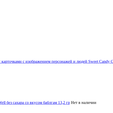
 карточками с изображением персонажей и людей Sweet Candy Card
ell без сахара со вкусом баблгам 13,2 гр
Нет в наличии