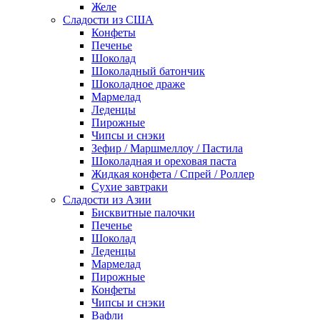
Желе
Сладости из США
Конфеты
Печенье
Шоколад
Шоколадный батончик
Шоколадное драже
Мармелад
Леденцы
Пирожные
Чипсы и снэки
Зефир / Маршмеллоу / Пастила
Шоколадная и ореховая паста
Жидкая конфета / Спрей / Роллер
Сухие завтраки
Сладости из Азии
Бисквитные палочки
Печенье
Шоколад
Леденцы
Мармелад
Пирожные
Конфеты
Чипсы и снэки
Вафли