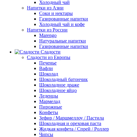
Холодный чай
Напитки из Азии
Соки и нектары
Газированные напитки
Холодный чай и кофе
Напитки из России
Marengo
Натуральные напитки
Газированные напитки
Сладости
Сладости из Европы
Печенье
Вафли
Шоколад
Шоколадный батончик
Шоколадное драже
Шоколадное яйцо
Леденцы
Мармелад
Пирожные
Конфеты
Зефир / Маршмеллоу / Пастила
Шоколадная и ореховая паста
Жидкая конфета / Спрей / Роллер
Чипсы