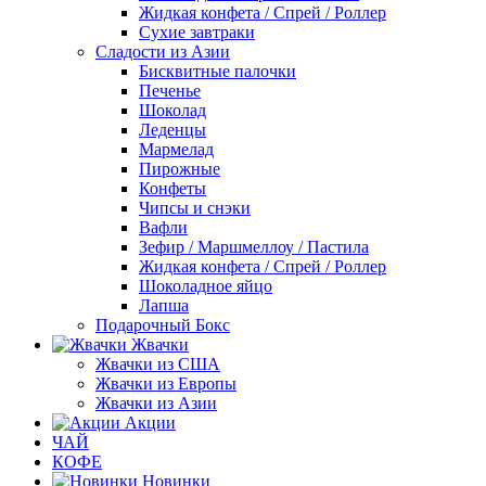
Жидкая конфета / Спрей / Роллер
Сухие завтраки
Сладости из Азии
Бисквитные палочки
Печенье
Шоколад
Леденцы
Мармелад
Пирожные
Конфеты
Чипсы и снэки
Вафли
Зефир / Маршмеллоу / Пастила
Жидкая конфета / Спрей / Роллер
Шоколадное яйцо
Лапша
Подарочный Бокс
Жвачки
Жвачки из США
Жвачки из Европы
Жвачки из Азии
Акции
ЧАЙ
КОФЕ
Новинки