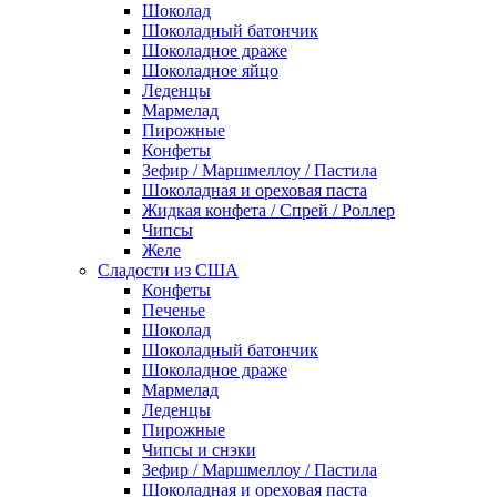
Шоколад
Шоколадный батончик
Шоколадное драже
Шоколадное яйцо
Леденцы
Мармелад
Пирожные
Конфеты
Зефир / Маршмеллоу / Пастила
Шоколадная и ореховая паста
Жидкая конфета / Спрей / Роллер
Чипсы
Желе
Сладости из США
Конфеты
Печенье
Шоколад
Шоколадный батончик
Шоколадное драже
Мармелад
Леденцы
Пирожные
Чипсы и снэки
Зефир / Маршмеллоу / Пастила
Шоколадная и ореховая паста