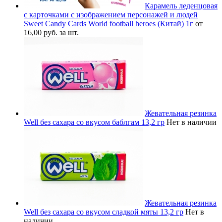
Карамель леденцовая
с карточками с изображением персонажей и людей
Sweet Candy Cards World football heroes (Китай) 1г
от
16,00 руб. за шт.
Жевательная резинка
Well без сахара со вкусом баблгам 13,2 гр
Нет в наличии
Жевательная резинка
Well без сахара со вкусом сладкой мяты 13,2 гр
Нет в
наличии