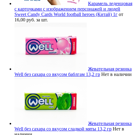
Карамель леденцовая
с карточками с изображением персонажей и людей
Sweet Candy Cards World football heroes (Китай) 1г
от
16,00 руб. за шт.
Жевательная резинка
Well без сахара со вкусом баблгам 13,2 гр
Нет в наличии
Жевательная резинка
Well без сахара со вкусом сладкой мяты 13,2 гр
Нет в
наличии