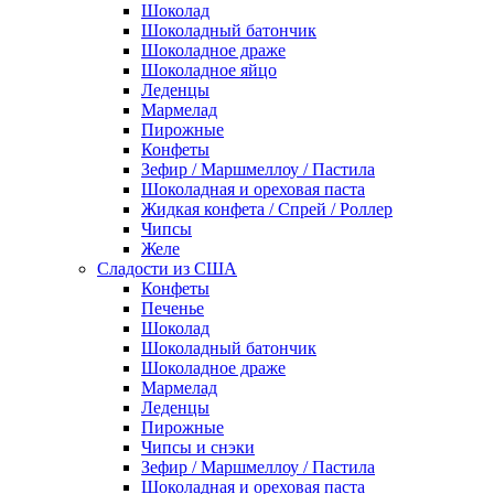
Шоколад
Шоколадный батончик
Шоколадное драже
Шоколадное яйцо
Леденцы
Мармелад
Пирожные
Конфеты
Зефир / Маршмеллоу / Пастила
Шоколадная и ореховая паста
Жидкая конфета / Спрей / Роллер
Чипсы
Желе
Сладости из США
Конфеты
Печенье
Шоколад
Шоколадный батончик
Шоколадное драже
Мармелад
Леденцы
Пирожные
Чипсы и снэки
Зефир / Маршмеллоу / Пастила
Шоколадная и ореховая паста