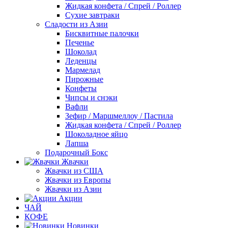
Жидкая конфета / Спрей / Роллер
Сухие завтраки
Сладости из Азии
Бисквитные палочки
Печенье
Шоколад
Леденцы
Мармелад
Пирожные
Конфеты
Чипсы и снэки
Вафли
Зефир / Маршмеллоу / Пастила
Жидкая конфета / Спрей / Роллер
Шоколадное яйцо
Лапша
Подарочный Бокс
Жвачки
Жвачки из США
Жвачки из Европы
Жвачки из Азии
Акции
ЧАЙ
КОФЕ
Новинки