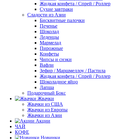
Жидкая конфета / Спрей / Роллер
Сухие завтраки
Сладости из Азии
Бисквитные палочки
Печенье
Шоколад
Леденцы
Мармелад
Пирожные
Конфеты
Чипсы и снэки
Вафли
Зефир / Маршмеллоу / Пастила
Жидкая конфета / Спрей / Роллер
Шоколадное яйцо
Лапша
Подарочный Бокс
Жвачки
Жвачки из США
Жвачки из Европы
Жвачки из Азии
Акции
ЧАЙ
КОФЕ
Новинки