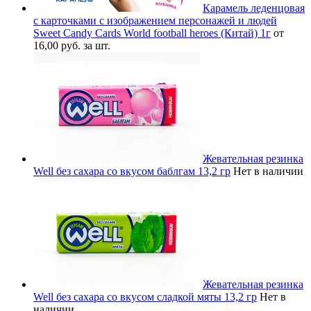
Карамель леденцовая
с карточками с изображением персонажей и людей
Sweet Candy Cards World football heroes (Китай) 1г
от
16,00 руб. за шт.
Жевательная резинка
Well без сахара со вкусом баблгам 13,2 гр
Нет в наличии
Жевательная резинка
Well без сахара со вкусом сладкой мяты 13,2 гр
Нет в
наличии