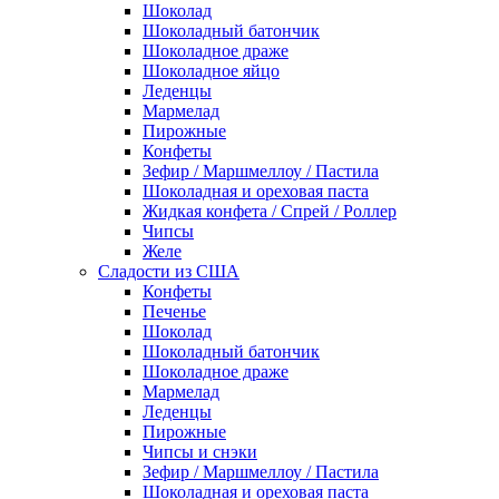
Шоколад
Шоколадный батончик
Шоколадное драже
Шоколадное яйцо
Леденцы
Мармелад
Пирожные
Конфеты
Зефир / Маршмеллоу / Пастила
Шоколадная и ореховая паста
Жидкая конфета / Спрей / Роллер
Чипсы
Желе
Сладости из США
Конфеты
Печенье
Шоколад
Шоколадный батончик
Шоколадное драже
Мармелад
Леденцы
Пирожные
Чипсы и снэки
Зефир / Маршмеллоу / Пастила
Шоколадная и ореховая паста