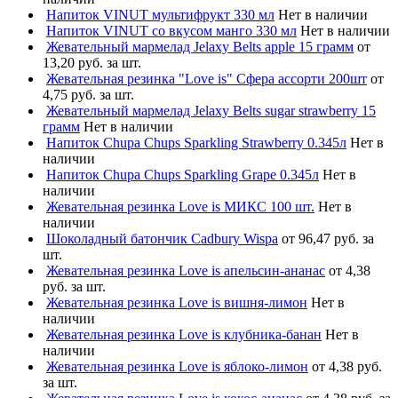
Напиток VINUT мультифрукт 330 мл
Нет в наличии
Напиток VINUT со вкусом манго 330 мл
Нет в наличии
Жевательный мармелад Jelaxy Belts apple 15 грамм
от
13,20 руб. за шт.
Жевательная резинка "Love is" Сфера ассорти 200шт
от
4,75 руб. за шт.
Жевательный мармелад Jelaxy Belts sugar strawberry 15
грамм
Нет в наличии
Напиток Chupa Chups Sparkling Strawberry 0.345л
Нет в
наличии
Напиток Chupa Chups Sparkling Grape 0.345л
Нет в
наличии
Жевательная резинка Love is МИКС 100 шт.
Нет в
наличии
Шоколадный батончик Cadbury Wispa
от 96,47 руб. за
шт.
Жевательная резинка Love is апельсин-ананас
от 4,38
руб. за шт.
Жевательная резинка Love is вишня-лимон
Нет в
наличии
Жевательная резинка Love is клубника-банан
Нет в
наличии
Жевательная резинка Love is яблоко-лимон
от 4,38 руб.
за шт.