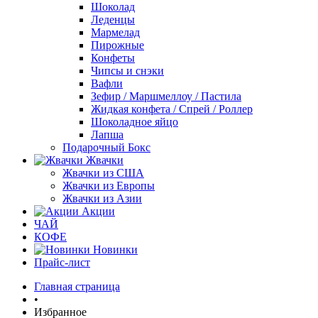
Шоколад
Леденцы
Мармелад
Пирожные
Конфеты
Чипсы и снэки
Вафли
Зефир / Маршмеллоу / Пастила
Жидкая конфета / Спрей / Роллер
Шоколадное яйцо
Лапша
Подарочный Бокс
Жвачки
Жвачки из США
Жвачки из Европы
Жвачки из Азии
Акции
ЧАЙ
КОФЕ
Новинки
Прайс-лист
Главная страница
•
Избранное