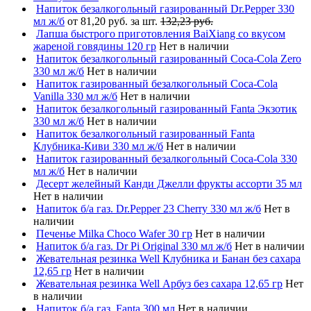
Напиток безалкогольный газированный Dr.Pepper 330
мл ж/б
от 81,20 руб. за шт.
132,23 руб.
Лапша быстрого приготовления BaiXiang со вкусом
жареной говядины 120 гр
Нет в наличии
Напиток безалкогольный газированный Coca-Cola Zero
330 мл ж/б
Нет в наличии
Напиток газированный безалкогольный Coca-Cola
Vanilla 330 мл ж/б
Нет в наличии
Напиток безалкогольный газированный Fanta Экзотик
330 мл ж/б
Нет в наличии
Напиток безалкогольный газированный Fanta
Клубника-Киви 330 мл ж/б
Нет в наличии
Напиток газированный безалкогольный Coca-Cola 330
мл ж/б
Нет в наличии
Десерт желейный Канди Джелли фрукты ассорти 35 мл
Нет в наличии
Напиток б/а газ. Dr.Pepper 23 Cherry 330 мл ж/б
Нет в
наличии
Печенье Milka Choco Wafer 30 гр
Нет в наличии
Напиток б/а газ. Dr Pi Original 330 мл ж/б
Нет в наличии
Жевательная резинка Well Клубника и Банан без сахара
12,65 гр
Нет в наличии
Жевательная резинка Well Арбуз без сахара 12,65 гр
Нет
в наличии
Напиток б/а газ. Fanta 300 мл
Нет в наличии