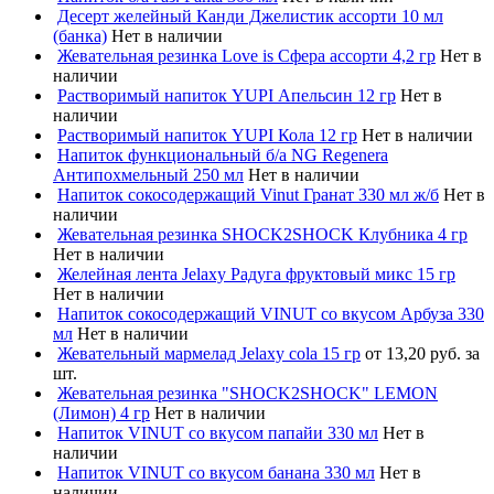
Десерт желейный Канди Джелистик ассорти 10 мл
(банка)
Нет в наличии
Жевательная резинка Love is Сфера ассорти 4,2 гр
Нет в
наличии
Растворимый напиток YUPI Апельсин 12 гр
Нет в
наличии
Растворимый напиток YUPI Кола 12 гр
Нет в наличии
Напиток функциональный б/а NG Regenera
Антипохмельный 250 мл
Нет в наличии
Напиток сокосодержащий Vinut Гранат 330 мл ж/б
Нет в
наличии
Жевательная резинка SHOCK2SHOCK Клубника 4 гр
Нет в наличии
Желейная лента Jelaxy Радуга фруктовый микс 15 гр
Нет в наличии
Напиток сокосодержащий VINUT со вкусом Арбуза 330
мл
Нет в наличии
Жевательный мармелад Jelaxy cola 15 гр
от 13,20 руб. за
шт.
Жевательная резинка "SHOCK2SHOCK" LEMON
(Лимон) 4 гр
Нет в наличии
Напиток VINUT со вкусом папайи 330 мл
Нет в
наличии
Напиток VINUT со вкусом банана 330 мл
Нет в
наличии