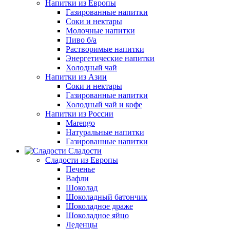
Напитки из Европы
Газированные напитки
Соки и нектары
Молочные напитки
Пиво б/а
Растворимые напитки
Энергетические напитки
Холодный чай
Напитки из Азии
Соки и нектары
Газированные напитки
Холодный чай и кофе
Напитки из России
Marengo
Натуральные напитки
Газированные напитки
Сладости
Сладости из Европы
Печенье
Вафли
Шоколад
Шоколадный батончик
Шоколадное драже
Шоколадное яйцо
Леденцы