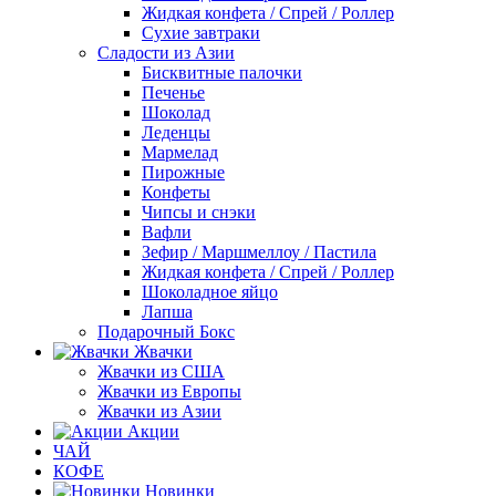
Жидкая конфета / Спрей / Роллер
Сухие завтраки
Сладости из Азии
Бисквитные палочки
Печенье
Шоколад
Леденцы
Мармелад
Пирожные
Конфеты
Чипсы и снэки
Вафли
Зефир / Маршмеллоу / Пастила
Жидкая конфета / Спрей / Роллер
Шоколадное яйцо
Лапша
Подарочный Бокс
Жвачки
Жвачки из США
Жвачки из Европы
Жвачки из Азии
Акции
ЧАЙ
КОФЕ
Новинки