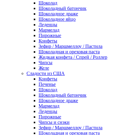
Шоколад
Шоколадный батончик
Шоколадное драже
Шоколадное яйцо
Леденцы
Мармелад
Пирожные
Конфеты
Зефир / Маршмеллоу / Пастила
Шоколадная и ореховая паста
Жидкая конфета / Спрей / Роллер
Чипсы
Желе
Сладости из США
Конфеты
Печенье
Шоколад
Шоколадный батончик
Шоколадное драже
Мармелад
Леденцы
Пирожные
Чипсы и снэки
Зефир / Маршмеллоу / Пастила
Шоколадная и ореховая паста