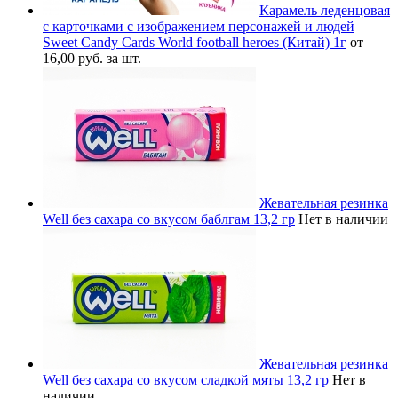
Карамель леденцовая
с карточками с изображением персонажей и людей
Sweet Candy Cards World football heroes (Китай) 1г
от
16,00 руб. за шт.
Жевательная резинка
Well без сахара со вкусом баблгам 13,2 гр
Нет в наличии
Жевательная резинка
Well без сахара со вкусом сладкой мяты 13,2 гр
Нет в
наличии