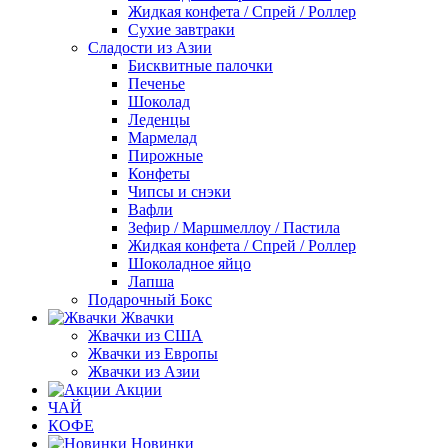
Жидкая конфета / Спрей / Роллер
Сухие завтраки
Сладости из Азии
Бисквитные палочки
Печенье
Шоколад
Леденцы
Мармелад
Пирожные
Конфеты
Чипсы и снэки
Вафли
Зефир / Маршмеллоу / Пастила
Жидкая конфета / Спрей / Роллер
Шоколадное яйцо
Лапша
Подарочный Бокс
Жвачки
Жвачки из США
Жвачки из Европы
Жвачки из Азии
Акции
ЧАЙ
КОФЕ
Новинки