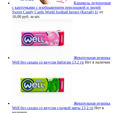
Карамель леденцовая
с карточками с изображением персонажей и людей
Sweet Candy Cards World football heroes (Китай) 1г
от
16,00 руб. за шт.
Жевательная резинка
Well без сахара со вкусом баблгам 13,2 гр
Нет в наличии
Жевательная резинка
Well без сахара со вкусом сладкой мяты 13,2 гр
Нет в
наличии