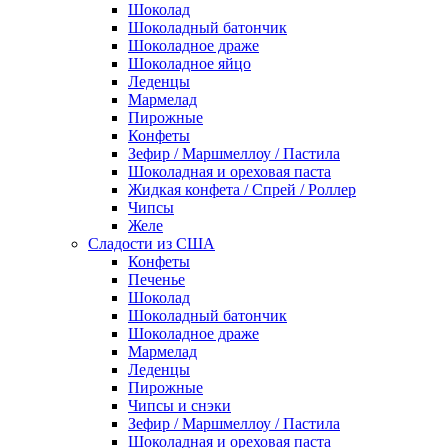
Шоколад
Шоколадный батончик
Шоколадное драже
Шоколадное яйцо
Леденцы
Мармелад
Пирожные
Конфеты
Зефир / Маршмеллоу / Пастила
Шоколадная и ореховая паста
Жидкая конфета / Спрей / Роллер
Чипсы
Желе
Сладости из США
Конфеты
Печенье
Шоколад
Шоколадный батончик
Шоколадное драже
Мармелад
Леденцы
Пирожные
Чипсы и снэки
Зефир / Маршмеллоу / Пастила
Шоколадная и ореховая паста