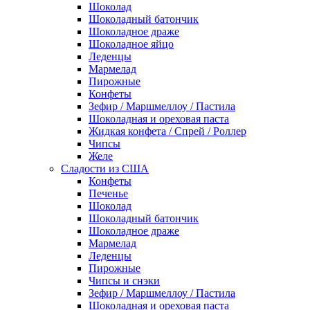
Шоколад
Шоколадный батончик
Шоколадное драже
Шоколадное яйцо
Леденцы
Мармелад
Пирожные
Конфеты
Зефир / Маршмеллоу / Пастила
Шоколадная и ореховая паста
Жидкая конфета / Спрей / Роллер
Чипсы
Желе
Сладости из США
Конфеты
Печенье
Шоколад
Шоколадный батончик
Шоколадное драже
Мармелад
Леденцы
Пирожные
Чипсы и снэки
Зефир / Маршмеллоу / Пастила
Шоколадная и ореховая паста