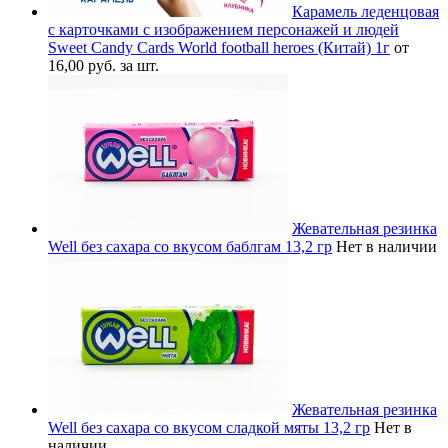
Карамель леденцовая
с карточками с изображением персонажей и людей
Sweet Candy Cards World football heroes (Китай) 1г
от
16,00 руб. за шт.
Жевательная резинка
Well без сахара со вкусом баблгам 13,2 гр
Нет в наличии
Жевательная резинка
Well без сахара со вкусом сладкой мяты 13,2 гр
Нет в
наличии