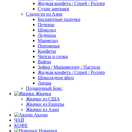
Жидкая конфета / Спрей / Роллер
Сухие завтраки
Сладости из Азии
Бисквитные палочки
Печенье
Шоколад
Леденцы
Мармелад
Пирожные
Конфеты
Чипсы и снэки
Вафли
Зефир / Маршмеллоу / Пастила
Жидкая конфета / Спрей / Роллер
Шоколадное яйцо
Лапша
Подарочный Бокс
Жвачки
Жвачки из США
Жвачки из Европы
Жвачки из Азии
Акции
ЧАЙ
КОФЕ
Новинки