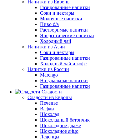
Напитки из Европы
Газированные напитки
Соки и нектары
Молочные напитки
Пиво б/а
Растворимые напитки
Энергетические напитки
Холодный чай
Напитки из Азии
Соки и нектары
Газированные напитки
Холодный чай и кофе
Напитки из России
Marengo
Натуральные напитки
Газированные напитки
Сладости
Сладости из Европы
Печенье
Вафли
Шоколад
Шоколадный батончик
Шоколадное драже
Шоколадное яйцо
Леденцы