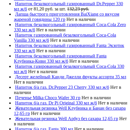
Напиток безалкогольный газированный Dr.Pepper 330
мл ж/б
от 81,20 руб. за шт.
132,23 руб.
Лапша быстрого приготовления BaiXiang со вкусом
жареной говядины 120 гр
Нет в наличии
Напиток безалкогольный газированный Coca-Cola Zero
330 мл ж/б
Нет в наличии
Напиток газированный безалкогольный Coca-Cola
Vanilla 330 мл ж/б
Нет в наличии
Напиток безалкогольный газированный Fanta Экзотик
330 мл ж/б
Нет в наличии
Напиток безалкогольный газированный Fanta
Клубника-Киви 330 мл ж/б
Нет в наличии
Напиток газированный безалкогольный Coca-Cola 330
мл ж/б
Нет в наличии
Десерт желейный Канди Джелли фрукты ассорти 35 мл
Нет в наличии
Напиток б/а газ. Dr.Pepper 23 Cherry 330 мл ж/б
Нет в
наличии
Печенье Milka Choco Wafer 30 гр
Нет в наличии
Напиток б/а газ. Dr Pi Original 330 мл ж/б
Нет в наличии
Жевательная резинка Well Клубника и Банан без сахара
12,65 гр
Нет в наличии
Жевательная резинка Well Арбуз без сахара 12,65 гр
Нет
в наличии
Напиток б/а газ. Fanta 300 мл
Нет в наличии