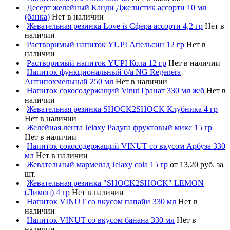
Десерт желейный Канди Джелистик ассорти 10 мл
(банка)
Нет в наличии
Жевательная резинка Love is Сфера ассорти 4,2 гр
Нет в
наличии
Растворимый напиток YUPI Апельсин 12 гр
Нет в
наличии
Растворимый напиток YUPI Кола 12 гр
Нет в наличии
Напиток функциональный б/а NG Regenera
Антипохмельный 250 мл
Нет в наличии
Напиток сокосодержащий Vinut Гранат 330 мл ж/б
Нет в
наличии
Жевательная резинка SHOCK2SHOCK Клубника 4 гр
Нет в наличии
Желейная лента Jelaxy Радуга фруктовый микс 15 гр
Нет в наличии
Напиток сокосодержащий VINUT со вкусом Арбуза 330
мл
Нет в наличии
Жевательный мармелад Jelaxy cola 15 гр
от 13,20 руб. за
шт.
Жевательная резинка "SHOCK2SHOCK" LEMON
(Лимон) 4 гр
Нет в наличии
Напиток VINUT со вкусом папайи 330 мл
Нет в
наличии
Напиток VINUT со вкусом банана 330 мл
Нет в
наличии