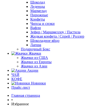
Шоколад
Леденцы
Мармелад
Пирожные
Конфеты
Чипсы и снэки
Вафли
Зефир / Маршмеллоу / Пастила
Жидкая конфета / Спрей / Роллер
Шоколадное яйцо
Лапша
Подарочный Бокс
Жвачки
Жвачки из США
Жвачки из Европы
Жвачки из Азии
Акции
ЧАЙ
КОФЕ
Новинки
Прайс-лист
Главная страница
•
Избранное