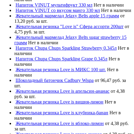
Напиток VINUT мультифрукт 330 мл
Нет в наличии
Напиток VINUT со вкусом манго 330 мл
Нет в наличии
Жевательный мармелад Jelaxy Belts apple 15 грамм
от
13,20 руб. за шт.
Жевательная резинка "Love is" Сфера ассорти 200шт
от
4,75 руб. за шт.
Жевательный мармелад Jelaxy Belts sugar strawberry 15
грамм
Нет в наличии
Напиток Chupa Chups Sparkling Strawberry 0.345л
Нет в
наличии
Напиток Chupa Chups Sparkling Grape 0.345л
Нет в
наличии
Жевательная резинка Love is МИКС 100 шт.
Нет в
наличии
Шоколадный батончик Cadbury Wispa
от 96,47 руб. за
шт.
Жевательная резинка Love is апельсин-ананас
от 4,38
руб. за шт.
Жевательная резинка Love is вишня-лимон
Нет в
наличии
Жевательная резинка Love is клубника-банан
Нет в
наличии
Жевательная резинка Love is яблоко-лимон
от 4,38 руб.
за шт.