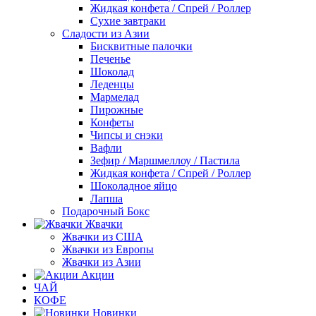
Жидкая конфета / Спрей / Роллер
Сухие завтраки
Сладости из Азии
Бисквитные палочки
Печенье
Шоколад
Леденцы
Мармелад
Пирожные
Конфеты
Чипсы и снэки
Вафли
Зефир / Маршмеллоу / Пастила
Жидкая конфета / Спрей / Роллер
Шоколадное яйцо
Лапша
Подарочный Бокс
Жвачки
Жвачки из США
Жвачки из Европы
Жвачки из Азии
Акции
ЧАЙ
КОФЕ
Новинки