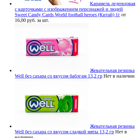
Карамель леденцовая
с карточками с изображением персонажей и людей
Sweet Candy Cards World football heroes (Китай) 1г
от
16,00 руб. за шт.
Жевательная резинка
Well без сахара со вкусом баблгам 13,2 гр
Нет в наличии
Жевательная резинка
Well без сахара со вкусом сладкой мяты 13,2 гр
Нет в
наличии