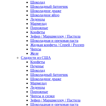
Шоколад
Шоколадный батончик
Шоколадное драже
Шоколадное яйцо
Леденцы
Мармелад
Пирожные
Конфеты
Зефир / Маршмеллоу / Пастила
Шоколадная и ореховая паста
Жидкая конфета / Спрей / Роллер
Чипсы
Желе
Сладости из США
Конфеты
Печенье
Шоколад
Шоколадный батончик
Шоколадное драже
Мармелад
Леденцы
Пирожные
Чипсы и снэки
Зефир / Маршмеллоу / Пастила
Шоколадная и ореховая паста