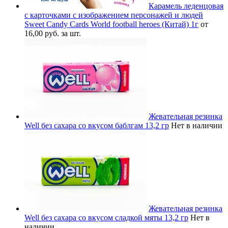
Карамель леденцовая
с карточками с изображением персонажей и людей
Sweet Candy Cards World football heroes (Китай) 1г
от
16,00 руб. за шт.
Жевательная резинка
Well без сахара со вкусом баблгам 13,2 гр
Нет в наличии
Жевательная резинка
Well без сахара со вкусом сладкой мяты 13,2 гр
Нет в
наличии