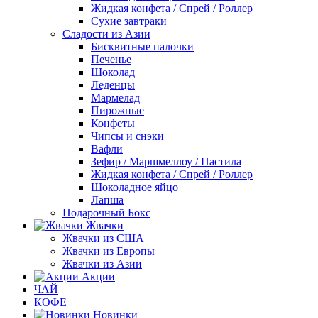
Жидкая конфета / Спрей / Роллер
Сухие завтраки
Сладости из Азии
Бисквитные палочки
Печенье
Шоколад
Леденцы
Мармелад
Пирожные
Конфеты
Чипсы и снэки
Вафли
Зефир / Маршмеллоу / Пастила
Жидкая конфета / Спрей / Роллер
Шоколадное яйцо
Лапша
Подарочный Бокс
Жвачки
Жвачки из США
Жвачки из Европы
Жвачки из Азии
Акции
ЧАЙ
КОФЕ
Новинки