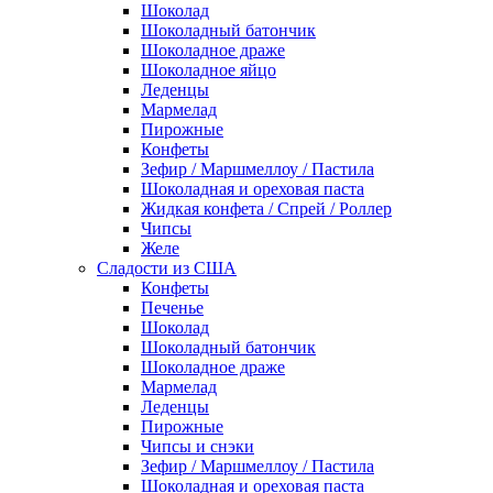
Шоколад
Шоколадный батончик
Шоколадное драже
Шоколадное яйцо
Леденцы
Мармелад
Пирожные
Конфеты
Зефир / Маршмеллоу / Пастила
Шоколадная и ореховая паста
Жидкая конфета / Спрей / Роллер
Чипсы
Желе
Сладости из США
Конфеты
Печенье
Шоколад
Шоколадный батончик
Шоколадное драже
Мармелад
Леденцы
Пирожные
Чипсы и снэки
Зефир / Маршмеллоу / Пастила
Шоколадная и ореховая паста