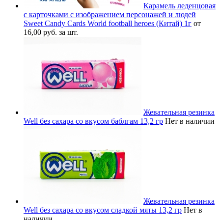
Карамель леденцовая
с карточками с изображением персонажей и людей
Sweet Candy Cards World football heroes (Китай) 1г
от
16,00 руб. за шт.
Жевательная резинка
Well без сахара со вкусом баблгам 13,2 гр
Нет в наличии
Жевательная резинка
Well без сахара со вкусом сладкой мяты 13,2 гр
Нет в
наличии