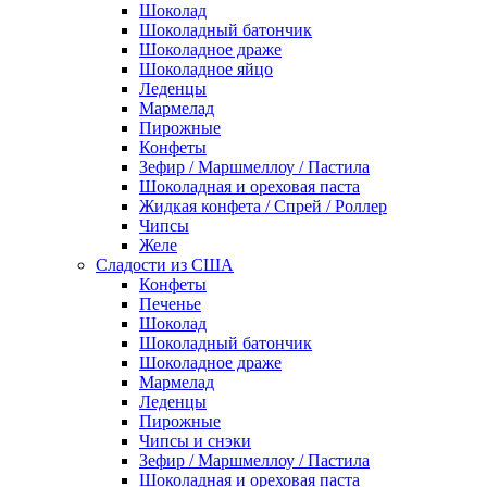
Шоколад
Шоколадный батончик
Шоколадное драже
Шоколадное яйцо
Леденцы
Мармелад
Пирожные
Конфеты
Зефир / Маршмеллоу / Пастила
Шоколадная и ореховая паста
Жидкая конфета / Спрей / Роллер
Чипсы
Желе
Сладости из США
Конфеты
Печенье
Шоколад
Шоколадный батончик
Шоколадное драже
Мармелад
Леденцы
Пирожные
Чипсы и снэки
Зефир / Маршмеллоу / Пастила
Шоколадная и ореховая паста