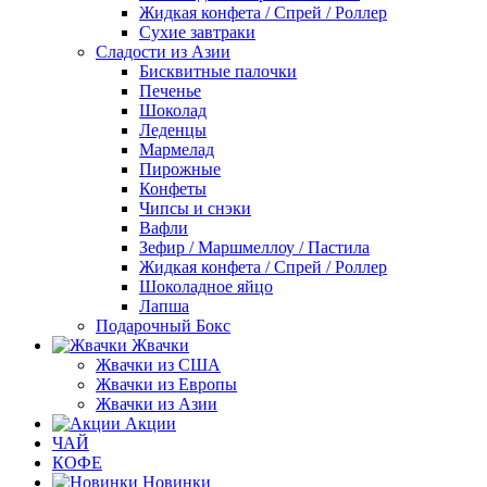
Жидкая конфета / Спрей / Роллер
Сухие завтраки
Сладости из Азии
Бисквитные палочки
Печенье
Шоколад
Леденцы
Мармелад
Пирожные
Конфеты
Чипсы и снэки
Вафли
Зефир / Маршмеллоу / Пастила
Жидкая конфета / Спрей / Роллер
Шоколадное яйцо
Лапша
Подарочный Бокс
Жвачки
Жвачки из США
Жвачки из Европы
Жвачки из Азии
Акции
ЧАЙ
КОФЕ
Новинки