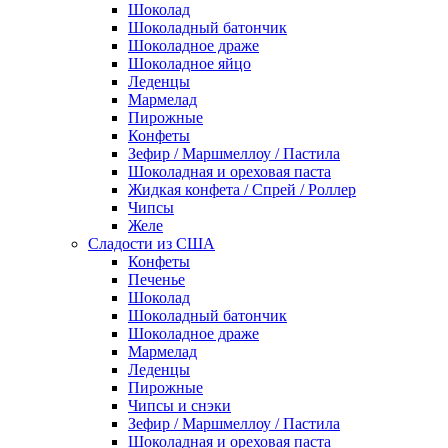
Шоколад
Шоколадный батончик
Шоколадное драже
Шоколадное яйцо
Леденцы
Мармелад
Пирожные
Конфеты
Зефир / Маршмеллоу / Пастила
Шоколадная и ореховая паста
Жидкая конфета / Спрей / Роллер
Чипсы
Желе
Сладости из США
Конфеты
Печенье
Шоколад
Шоколадный батончик
Шоколадное драже
Мармелад
Леденцы
Пирожные
Чипсы и снэки
Зефир / Маршмеллоу / Пастила
Шоколадная и ореховая паста