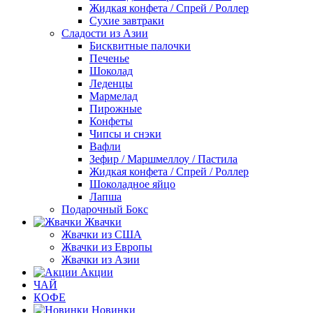
Жидкая конфета / Спрей / Роллер
Сухие завтраки
Сладости из Азии
Бисквитные палочки
Печенье
Шоколад
Леденцы
Мармелад
Пирожные
Конфеты
Чипсы и снэки
Вафли
Зефир / Маршмеллоу / Пастила
Жидкая конфета / Спрей / Роллер
Шоколадное яйцо
Лапша
Подарочный Бокс
Жвачки
Жвачки из США
Жвачки из Европы
Жвачки из Азии
Акции
ЧАЙ
КОФЕ
Новинки