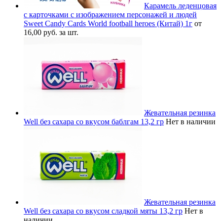
Карамель леденцовая
с карточками с изображением персонажей и людей
Sweet Candy Cards World football heroes (Китай) 1г
от
16,00 руб. за шт.
Жевательная резинка
Well без сахара со вкусом баблгам 13,2 гр
Нет в наличии
Жевательная резинка
Well без сахара со вкусом сладкой мяты 13,2 гр
Нет в
наличии