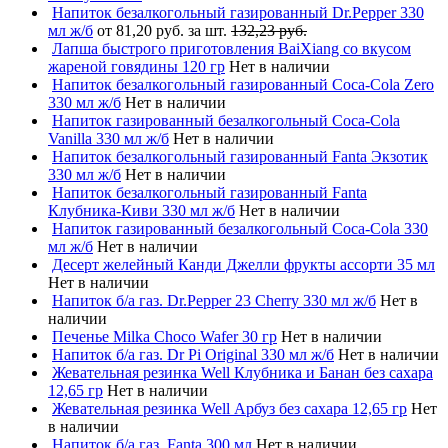
Напиток безалкогольный газированный Dr.Pepper 330
мл ж/б
от 81,20 руб. за шт.
132,23 руб.
Лапша быстрого приготовления BaiXiang со вкусом
жареной говядины 120 гр
Нет в наличии
Напиток безалкогольный газированный Coca-Cola Zero
330 мл ж/б
Нет в наличии
Напиток газированный безалкогольный Coca-Cola
Vanilla 330 мл ж/б
Нет в наличии
Напиток безалкогольный газированный Fanta Экзотик
330 мл ж/б
Нет в наличии
Напиток безалкогольный газированный Fanta
Клубника-Киви 330 мл ж/б
Нет в наличии
Напиток газированный безалкогольный Coca-Cola 330
мл ж/б
Нет в наличии
Десерт желейный Канди Джелли фрукты ассорти 35 мл
Нет в наличии
Напиток б/а газ. Dr.Pepper 23 Cherry 330 мл ж/б
Нет в
наличии
Печенье Milka Choco Wafer 30 гр
Нет в наличии
Напиток б/а газ. Dr Pi Original 330 мл ж/б
Нет в наличии
Жевательная резинка Well Клубника и Банан без сахара
12,65 гр
Нет в наличии
Жевательная резинка Well Арбуз без сахара 12,65 гр
Нет
в наличии
Напиток б/а газ. Fanta 300 мл
Нет в наличии