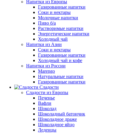
Напитки из Европы
Газированные напитки
Соки и нектары
Молочные напитки
Пиво б/а
Растворимые напитки
Энергетические напитки
Холодный чай
Напитки из Азии
Соки и нектары
Газированные напитки
Холодный чай и кофе
Напитки из России
Marengo
Натуральные напитки
Газированные напитки
Сладости
Сладости из Европы
Печенье
Вафли
Шоколад
Шоколадный батончик
Шоколадное драже
Шоколадное яйцо
Леденцы