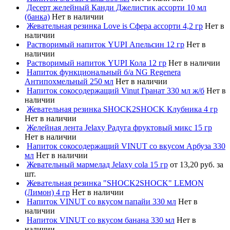
Десерт желейный Канди Джелистик ассорти 10 мл
(банка)
Нет в наличии
Жевательная резинка Love is Сфера ассорти 4,2 гр
Нет в
наличии
Растворимый напиток YUPI Апельсин 12 гр
Нет в
наличии
Растворимый напиток YUPI Кола 12 гр
Нет в наличии
Напиток функциональный б/а NG Regenera
Антипохмельный 250 мл
Нет в наличии
Напиток сокосодержащий Vinut Гранат 330 мл ж/б
Нет в
наличии
Жевательная резинка SHOCK2SHOCK Клубника 4 гр
Нет в наличии
Желейная лента Jelaxy Радуга фруктовый микс 15 гр
Нет в наличии
Напиток сокосодержащий VINUT со вкусом Арбуза 330
мл
Нет в наличии
Жевательный мармелад Jelaxy cola 15 гр
от 13,20 руб. за
шт.
Жевательная резинка "SHOCK2SHOCK" LEMON
(Лимон) 4 гр
Нет в наличии
Напиток VINUT со вкусом папайи 330 мл
Нет в
наличии
Напиток VINUT со вкусом банана 330 мл
Нет в
наличии