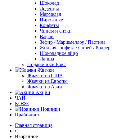
Шоколад
Леденцы
Мармелад
Пирожные
Конфеты
Чипсы и снэки
Вафли
Зефир / Маршмеллоу / Пастила
Жидкая конфета / Спрей / Роллер
Шоколадное яйцо
Лапша
Подарочный Бокс
Жвачки
Жвачки из США
Жвачки из Европы
Жвачки из Азии
Акции
ЧАЙ
КОФЕ
Новинки
Прайс-лист
Главная страница
•
Избранное