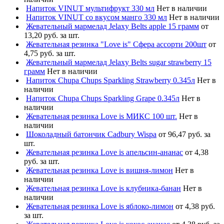
Напиток VINUT мультифрукт 330 мл
Нет в наличии
Напиток VINUT со вкусом манго 330 мл
Нет в наличии
Жевательный мармелад Jelaxy Belts apple 15 грамм
от
13,20 руб. за шт.
Жевательная резинка "Love is" Сфера ассорти 200шт
от
4,75 руб. за шт.
Жевательный мармелад Jelaxy Belts sugar strawberry 15
грамм
Нет в наличии
Напиток Chupa Chups Sparkling Strawberry 0.345л
Нет в
наличии
Напиток Chupa Chups Sparkling Grape 0.345л
Нет в
наличии
Жевательная резинка Love is МИКС 100 шт.
Нет в
наличии
Шоколадный батончик Cadbury Wispa
от 96,47 руб. за
шт.
Жевательная резинка Love is апельсин-ананас
от 4,38
руб. за шт.
Жевательная резинка Love is вишня-лимон
Нет в
наличии
Жевательная резинка Love is клубника-банан
Нет в
наличии
Жевательная резинка Love is яблоко-лимон
от 4,38 руб.
за шт.