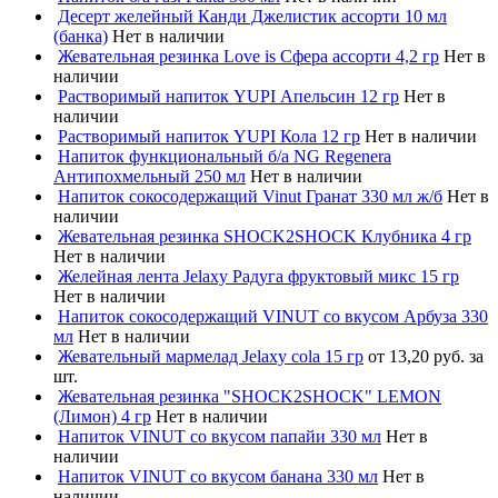
Десерт желейный Канди Джелистик ассорти 10 мл
(банка)
Нет в наличии
Жевательная резинка Love is Сфера ассорти 4,2 гр
Нет в
наличии
Растворимый напиток YUPI Апельсин 12 гр
Нет в
наличии
Растворимый напиток YUPI Кола 12 гр
Нет в наличии
Напиток функциональный б/а NG Regenera
Антипохмельный 250 мл
Нет в наличии
Напиток сокосодержащий Vinut Гранат 330 мл ж/б
Нет в
наличии
Жевательная резинка SHOCK2SHOCK Клубника 4 гр
Нет в наличии
Желейная лента Jelaxy Радуга фруктовый микс 15 гр
Нет в наличии
Напиток сокосодержащий VINUT со вкусом Арбуза 330
мл
Нет в наличии
Жевательный мармелад Jelaxy cola 15 гр
от 13,20 руб. за
шт.
Жевательная резинка "SHOCK2SHOCK" LEMON
(Лимон) 4 гр
Нет в наличии
Напиток VINUT со вкусом папайи 330 мл
Нет в
наличии
Напиток VINUT со вкусом банана 330 мл
Нет в
наличии