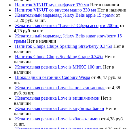
Напиток VINUT мультифрукт 330 мл
Нет в наличии
Напиток VINUT со вкусом манго 330 мл
Нет в наличии
Жевательный мармелад Jelaxy Belts apple 15 грамм
от
13,20 руб. за шт.
Жевательная резинка "Love is" Сфера ассорти 200шт
от
4,75 руб. за шт.
Жевательный мармелад Jelaxy Belts sugar strawberry 15
грамм
Нет в наличии
Напиток Chupa Chups Sparkling Strawberry 0.345л
Нет в
наличии
Напиток Chupa Chups Sparkling Grape 0.345л
Нет в
наличии
Жевательная резинка Love is МИКС 100 шт.
Нет в
наличии
Шоколадный батончик Cadbury Wispa
от 96,47 руб. за
шт.
Жевательная резинка Love is апельсин-ананас
от 4,38
руб. за шт.
Жевательная резинка Love is вишня-лимон
Нет в
наличии
Жевательная резинка Love is клубника-банан
Нет в
наличии
Жевательная резинка Love is яблоко-лимон
от 4,38 руб.
за шт.