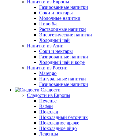
Напитки из Европы
Газированные напитки
Соки и нектары
Молочные напитки
Пиво б/а
Растворимые напитки
Энергетические напитки
Холодный чай
Напитки из Азии
Соки и нектары
Газированные напитки
Холодный чай и кофе
Напитки из России
Marengo
Натуральные напитки
Газированные напитки
Сладости
Сладости из Европы
Печенье
Вафли
Шоколад
Шоколадный батончик
Шоколадное драже
Шоколадное яйцо
Леденцы