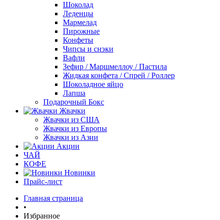
Шоколад
Леденцы
Мармелад
Пирожные
Конфеты
Чипсы и снэки
Вафли
Зефир / Маршмеллоу / Пастила
Жидкая конфета / Спрей / Роллер
Шоколадное яйцо
Лапша
Подарочный Бокс
Жвачки
Жвачки из США
Жвачки из Европы
Жвачки из Азии
Акции
ЧАЙ
КОФЕ
Новинки
Прайс-лист
Главная страница
•
Избранное