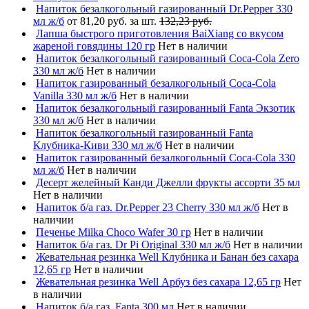
Напиток безалкогольный газированный Dr.Pepper 330
мл ж/б
от 81,20 руб. за шт.
132,23 руб.
Лапша быстрого приготовления BaiXiang со вкусом
жареной говядины 120 гр
Нет в наличии
Напиток безалкогольный газированный Coca-Cola Zero
330 мл ж/б
Нет в наличии
Напиток газированный безалкогольный Coca-Cola
Vanilla 330 мл ж/б
Нет в наличии
Напиток безалкогольный газированный Fanta Экзотик
330 мл ж/б
Нет в наличии
Напиток безалкогольный газированный Fanta
Клубника-Киви 330 мл ж/б
Нет в наличии
Напиток газированный безалкогольный Coca-Cola 330
мл ж/б
Нет в наличии
Десерт желейный Канди Джелли фрукты ассорти 35 мл
Нет в наличии
Напиток б/а газ. Dr.Pepper 23 Cherry 330 мл ж/б
Нет в
наличии
Печенье Milka Choco Wafer 30 гр
Нет в наличии
Напиток б/а газ. Dr Pi Original 330 мл ж/б
Нет в наличии
Жевательная резинка Well Клубника и Банан без сахара
12,65 гр
Нет в наличии
Жевательная резинка Well Арбуз без сахара 12,65 гр
Нет
в наличии
Напиток б/а газ. Fanta 300 мл
Нет в наличии