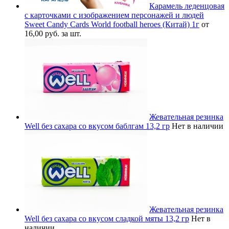
Карамель леденцовая
с карточками с изображением персонажей и людей
Sweet Candy Cards World football heroes (Китай) 1г
от
16,00 руб. за шт.
Жевательная резинка
Well без сахара со вкусом баблгам 13,2 гр
Нет в наличии
Жевательная резинка
Well без сахара со вкусом сладкой мяты 13,2 гр
Нет в
наличии