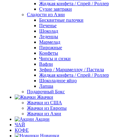
Жидкая конфета / Спрей / Роллер
Сухие завтраки
Сладости из Азии
Бисквитные палочки
Печенье
Шоколад
Леденцы
Мармелад
Пирожные
Конфеты
Чипсы и снэки
Вафли
Зефир / Маршмеллоу / Пастила
Жидкая конфета / Спрей / Роллер
Шоколадное яйцо
Лапша
Подарочный Бокс
Жвачки
Жвачки из США
Жвачки из Европы
Жвачки из Азии
Акции
ЧАЙ
КОФЕ
Новинки