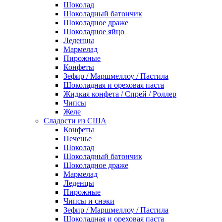
Шоколад
Шоколадный батончик
Шоколадное драже
Шоколадное яйцо
Леденцы
Мармелад
Пирожные
Конфеты
Зефир / Маршмеллоу / Пастила
Шоколадная и ореховая паста
Жидкая конфета / Спрей / Роллер
Чипсы
Желе
Сладости из США
Конфеты
Печенье
Шоколад
Шоколадный батончик
Шоколадное драже
Мармелад
Леденцы
Пирожные
Чипсы и снэки
Зефир / Маршмеллоу / Пастила
Шоколадная и ореховая паста