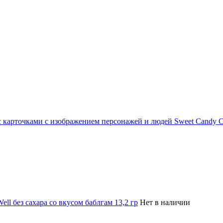
 карточками с изображением персонажей и людей Sweet Candy Card
ell без сахара со вкусом баблгам 13,2 гр
Нет в наличии