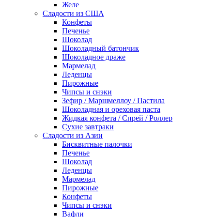
Желе
Сладости из США
Конфеты
Печенье
Шоколад
Шоколадный батончик
Шоколадное драже
Мармелад
Леденцы
Пирожные
Чипсы и снэки
Зефир / Маршмеллоу / Пастила
Шоколадная и ореховая паста
Жидкая конфета / Спрей / Роллер
Сухие завтраки
Сладости из Азии
Бисквитные палочки
Печенье
Шоколад
Леденцы
Мармелад
Пирожные
Конфеты
Чипсы и снэки
Вафли