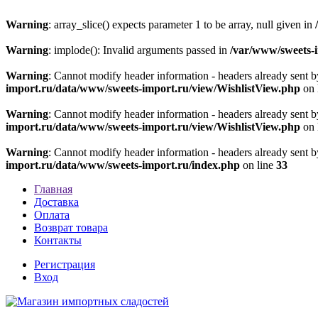
Warning
: array_slice() expects parameter 1 to be array, null given in
Warning
: implode(): Invalid arguments passed in
/var/www/sweets-
Warning
: Cannot modify header information - headers already sent 
import.ru/data/www/sweets-import.ru/view/WishlistView.php
on 
Warning
: Cannot modify header information - headers already sent 
import.ru/data/www/sweets-import.ru/view/WishlistView.php
on 
Warning
: Cannot modify header information - headers already sent 
import.ru/data/www/sweets-import.ru/index.php
on line
33
Главная
Доставка
Оплата
Возврат товара
Контакты
Регистрация
Вход