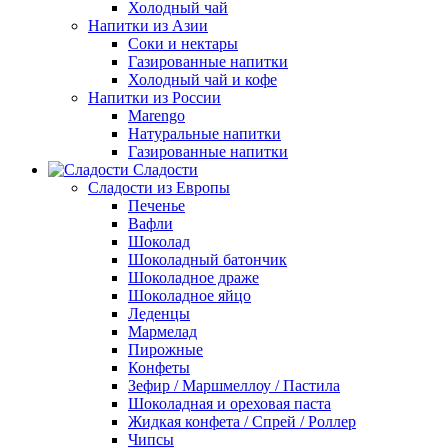
Холодный чай
Напитки из Азии
Соки и нектары
Газированные напитки
Холодный чай и кофе
Напитки из России
Marengo
Натуральные напитки
Газированные напитки
Сладости
Сладости из Европы
Печенье
Вафли
Шоколад
Шоколадный батончик
Шоколадное драже
Шоколадное яйцо
Леденцы
Мармелад
Пирожные
Конфеты
Зефир / Маршмеллоу / Пастила
Шоколадная и ореховая паста
Жидкая конфета / Спрей / Роллер
Чипсы