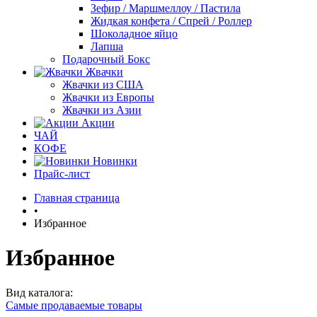
Зефир / Маршмеллоу / Пастила
Жидкая конфета / Спрей / Роллер
Шоколадное яйцо
Лапша
Подарочный Бокс
Жвачки
Жвачки из США
Жвачки из Европы
Жвачки из Азии
Акции
ЧАЙ
КОФЕ
Новинки
Прайс-лист
Главная страница
•
Избранное
Избранное
Вид каталога:
Самые продаваемые товары