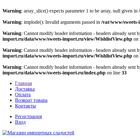
Warning
: array_slice() expects parameter 1 to be array, null given in
Warning
: implode(): Invalid arguments passed in
/var/www/sweets-
Warning
: Cannot modify header information - headers already sent 
import.ru/data/www/sweets-import.ru/view/WishlistView.php
on 
Warning
: Cannot modify header information - headers already sent 
import.ru/data/www/sweets-import.ru/view/WishlistView.php
on 
Warning
: Cannot modify header information - headers already sent 
import.ru/data/www/sweets-import.ru/index.php
on line
33
Главная
Доставка
Оплата
Возврат товара
Контакты
Регистрация
Вход