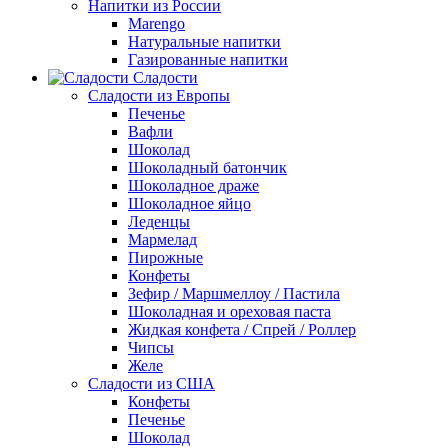
Напитки из России
Marengo
Натуральные напитки
Газированные напитки
Сладости
Сладости из Европы
Печенье
Вафли
Шоколад
Шоколадный батончик
Шоколадное драже
Шоколадное яйцо
Леденцы
Мармелад
Пирожные
Конфеты
Зефир / Маршмеллоу / Пастила
Шоколадная и ореховая паста
Жидкая конфета / Спрей / Роллер
Чипсы
Желе
Сладости из США
Конфеты
Печенье
Шоколад