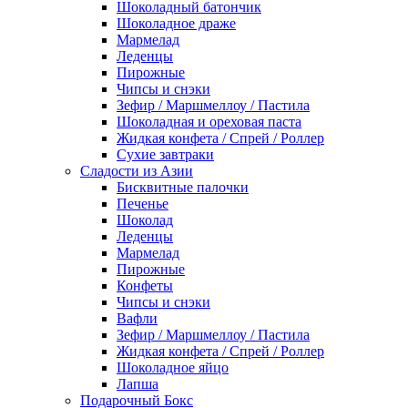
Шоколадный батончик
Шоколадное драже
Мармелад
Леденцы
Пирожные
Чипсы и снэки
Зефир / Маршмеллоу / Пастила
Шоколадная и ореховая паста
Жидкая конфета / Спрей / Роллер
Сухие завтраки
Сладости из Азии
Бисквитные палочки
Печенье
Шоколад
Леденцы
Мармелад
Пирожные
Конфеты
Чипсы и снэки
Вафли
Зефир / Маршмеллоу / Пастила
Жидкая конфета / Спрей / Роллер
Шоколадное яйцо
Лапша
Подарочный Бокс