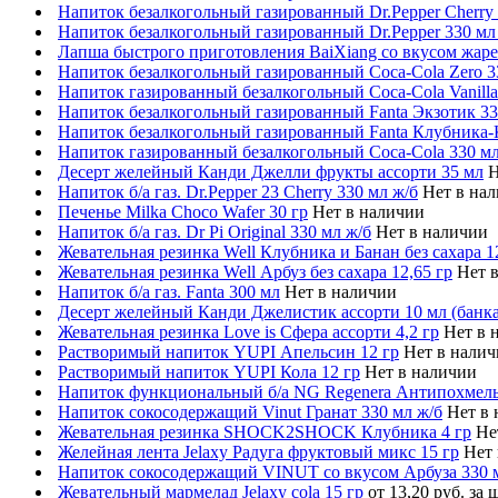
Напиток безалкогольный газированный Dr.Pepper Cherry
Напиток безалкогольный газированный Dr.Pepper 330 мл
Лапша быстрого приготовления BaiXiang со вкусом жаре
Напиток безалкогольный газированный Coca-Cola Zero 3
Напиток газированный безалкогольный Coca-Cola Vanilla
Напиток безалкогольный газированный Fanta Экзотик 33
Напиток безалкогольный газированный Fanta Клубника-
Напиток газированный безалкогольный Coca-Cola 330 мл
Десерт желейный Канди Джелли фрукты ассорти 35 мл
Н
Напиток б/а газ. Dr.Pepper 23 Cherry 330 мл ж/б
Нет в на
Печенье Milka Choco Wafer 30 гр
Нет в наличии
Напиток б/а газ. Dr Pi Original 330 мл ж/б
Нет в наличии
Жевательная резинка Well Клубника и Банан без сахара 1
Жевательная резинка Well Арбуз без сахара 12,65 гр
Нет 
Напиток б/а газ. Fanta 300 мл
Нет в наличии
Десерт желейный Канди Джелистик ассорти 10 мл (банка
Жевательная резинка Love is Сфера ассорти 4,2 гр
Нет в 
Растворимый напиток YUPI Апельсин 12 гр
Нет в нали
Растворимый напиток YUPI Кола 12 гр
Нет в наличии
Напиток функциональный б/а NG Regenera Антипохмел
Напиток сокосодержащий Vinut Гранат 330 мл ж/б
Нет в
Жевательная резинка SHOCK2SHOCK Клубника 4 гр
Не
Желейная лента Jelaxy Радуга фруктовый микс 15 гр
Нет
Напиток сокосодержащий VINUT со вкусом Арбуза 330 
Жевательный мармелад Jelaxy cola 15 гр
от 13,20 руб. за ш