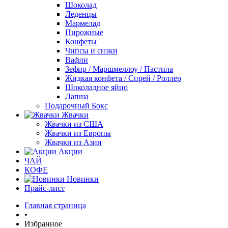
Шоколад
Леденцы
Мармелад
Пирожные
Конфеты
Чипсы и снэки
Вафли
Зефир / Маршмеллоу / Пастила
Жидкая конфета / Спрей / Роллер
Шоколадное яйцо
Лапша
Подарочный Бокс
Жвачки
Жвачки из США
Жвачки из Европы
Жвачки из Азии
Акции
ЧАЙ
КОФЕ
Новинки
Прайс-лист
Главная страница
•
Избранное