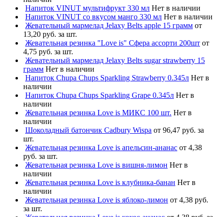
Напиток VINUT мультифрукт 330 мл
Нет в наличии
Напиток VINUT со вкусом манго 330 мл
Нет в наличии
Жевательный мармелад Jelaxy Belts apple 15 грамм
от
13,20 руб. за шт.
Жевательная резинка "Love is" Сфера ассорти 200шт
от
4,75 руб. за шт.
Жевательный мармелад Jelaxy Belts sugar strawberry 15
грамм
Нет в наличии
Напиток Chupa Chups Sparkling Strawberry 0.345л
Нет в
наличии
Напиток Chupa Chups Sparkling Grape 0.345л
Нет в
наличии
Жевательная резинка Love is МИКС 100 шт.
Нет в
наличии
Шоколадный батончик Cadbury Wispa
от 96,47 руб. за
шт.
Жевательная резинка Love is апельсин-ананас
от 4,38
руб. за шт.
Жевательная резинка Love is вишня-лимон
Нет в
наличии
Жевательная резинка Love is клубника-банан
Нет в
наличии
Жевательная резинка Love is яблоко-лимон
от 4,38 руб.
за шт.