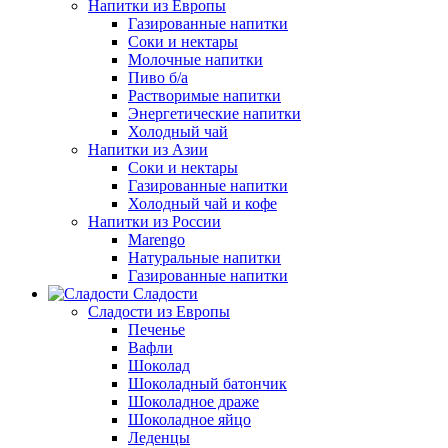
Напитки из Европы
Газированные напитки
Соки и нектары
Молочные напитки
Пиво б/а
Растворимые напитки
Энергетические напитки
Холодный чай
Напитки из Азии
Соки и нектары
Газированные напитки
Холодный чай и кофе
Напитки из России
Marengo
Натуральные напитки
Газированные напитки
Сладости
Сладости из Европы
Печенье
Вафли
Шоколад
Шоколадный батончик
Шоколадное драже
Шоколадное яйцо
Леденцы