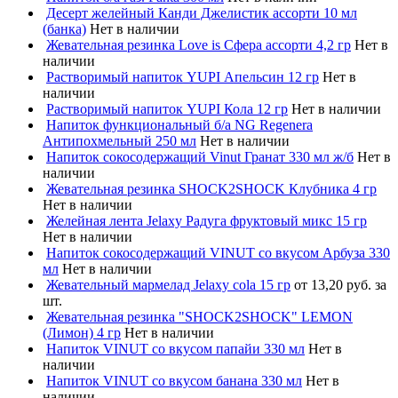
Десерт желейный Канди Джелистик ассорти 10 мл
(банка)
Нет в наличии
Жевательная резинка Love is Сфера ассорти 4,2 гр
Нет в
наличии
Растворимый напиток YUPI Апельсин 12 гр
Нет в
наличии
Растворимый напиток YUPI Кола 12 гр
Нет в наличии
Напиток функциональный б/а NG Regenera
Антипохмельный 250 мл
Нет в наличии
Напиток сокосодержащий Vinut Гранат 330 мл ж/б
Нет в
наличии
Жевательная резинка SHOCK2SHOCK Клубника 4 гр
Нет в наличии
Желейная лента Jelaxy Радуга фруктовый микс 15 гр
Нет в наличии
Напиток сокосодержащий VINUT со вкусом Арбуза 330
мл
Нет в наличии
Жевательный мармелад Jelaxy cola 15 гр
от 13,20 руб. за
шт.
Жевательная резинка "SHOCK2SHOCK" LEMON
(Лимон) 4 гр
Нет в наличии
Напиток VINUT со вкусом папайи 330 мл
Нет в
наличии
Напиток VINUT со вкусом банана 330 мл
Нет в
наличии