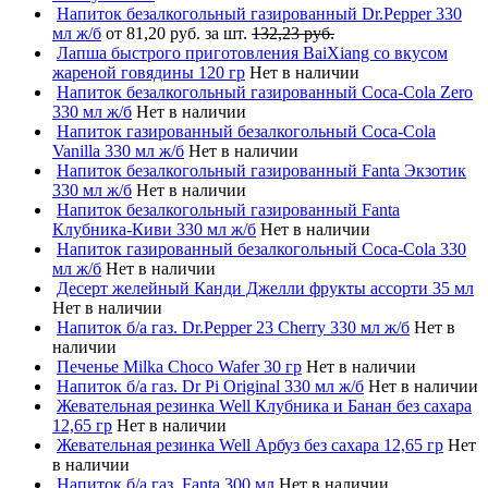
Напиток безалкогольный газированный Dr.Pepper 330
мл ж/б
от 81,20 руб. за шт.
132,23 руб.
Лапша быстрого приготовления BaiXiang со вкусом
жареной говядины 120 гр
Нет в наличии
Напиток безалкогольный газированный Coca-Cola Zero
330 мл ж/б
Нет в наличии
Напиток газированный безалкогольный Coca-Cola
Vanilla 330 мл ж/б
Нет в наличии
Напиток безалкогольный газированный Fanta Экзотик
330 мл ж/б
Нет в наличии
Напиток безалкогольный газированный Fanta
Клубника-Киви 330 мл ж/б
Нет в наличии
Напиток газированный безалкогольный Coca-Cola 330
мл ж/б
Нет в наличии
Десерт желейный Канди Джелли фрукты ассорти 35 мл
Нет в наличии
Напиток б/а газ. Dr.Pepper 23 Cherry 330 мл ж/б
Нет в
наличии
Печенье Milka Choco Wafer 30 гр
Нет в наличии
Напиток б/а газ. Dr Pi Original 330 мл ж/б
Нет в наличии
Жевательная резинка Well Клубника и Банан без сахара
12,65 гр
Нет в наличии
Жевательная резинка Well Арбуз без сахара 12,65 гр
Нет
в наличии
Напиток б/а газ. Fanta 300 мл
Нет в наличии