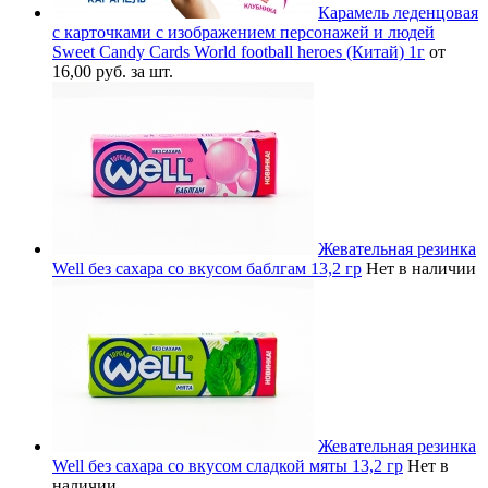
Карамель леденцовая
с карточками с изображением персонажей и людей
Sweet Candy Cards World football heroes (Китай) 1г
от
16,00 руб. за шт.
Жевательная резинка
Well без сахара со вкусом баблгам 13,2 гр
Нет в наличии
Жевательная резинка
Well без сахара со вкусом сладкой мяты 13,2 гр
Нет в
наличии