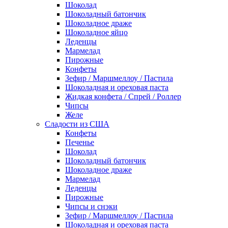
Шоколад
Шоколадный батончик
Шоколадное драже
Шоколадное яйцо
Леденцы
Мармелад
Пирожные
Конфеты
Зефир / Маршмеллоу / Пастила
Шоколадная и ореховая паста
Жидкая конфета / Спрей / Роллер
Чипсы
Желе
Сладости из США
Конфеты
Печенье
Шоколад
Шоколадный батончик
Шоколадное драже
Мармелад
Леденцы
Пирожные
Чипсы и снэки
Зефир / Маршмеллоу / Пастила
Шоколадная и ореховая паста