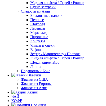
Жидкая конфета / Спрей / Роллер
Сухие завтраки
Сладости из Азии
Бисквитные палочки
Печенье
Шоколад
Леденцы
Мармелад
Пирожные
Конфеты
Чипсы и снэки
Вафли
Зефир / Маршмеллоу / Пастила
Жидкая конфета / Спрей / Роллер
Шоколадное яйцо
Лапша
Подарочный Бокс
Жвачки
Жвачки из США
Жвачки из Европы
Жвачки из Азии
Акции
ЧАЙ
КОФЕ
Новинки