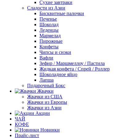
Сухие завтраки
Сладости из Азии
Бисквитные палочки
Печенье
Шоколад
Леденцы
Мармелад
Пирожные
Конфеты
Чипсы и снэки
Вафли
Зефир / Маршмеллоу / Пастила
Жидкая конфета / Спрей / Роллер
Шоколадное яйцо
Лапша
Подарочный Бокс
Жвачки
Жвачки из США
Жвачки из Европы
Жвачки из Азии
Акции
ЧАЙ
КОФЕ
Новинки
Прайс-лист