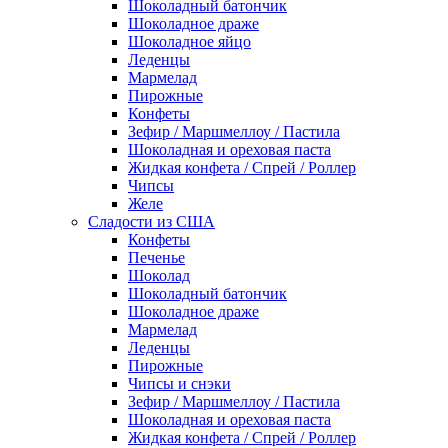
Шоколадный батончик
Шоколадное драже
Шоколадное яйцо
Леденцы
Мармелад
Пирожные
Конфеты
Зефир / Маршмеллоу / Пастила
Шоколадная и ореховая паста
Жидкая конфета / Спрей / Роллер
Чипсы
Желе
Сладости из США
Конфеты
Печенье
Шоколад
Шоколадный батончик
Шоколадное драже
Мармелад
Леденцы
Пирожные
Чипсы и снэки
Зефир / Маршмеллоу / Пастила
Шоколадная и ореховая паста
Жидкая конфета / Спрей / Роллер