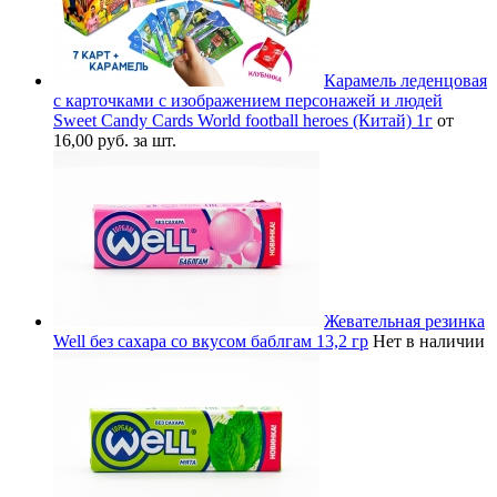
Карамель леденцовая
с карточками с изображением персонажей и людей
Sweet Candy Cards World football heroes (Китай) 1г
от
16,00 руб. за шт.
Жевательная резинка
Well без сахара со вкусом баблгам 13,2 гр
Нет в наличии