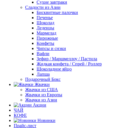
Сухие завтраки
Сладости из Азии
Бисквитные палочки
Печенье
Шоколад
Леденцы
Мармелад
Пирожные
Конфеты
Чипсы и снэки
Вафли
Зефир / Маршмеллоу / Пастила
Жидкая конфета / Спрей / Роллер
Шоколадное яйцо
Лапша
Подарочный Бокс
Жвачки
Жвачки из США
Жвачки из Европы
Жвачки из Азии
Акции
ЧАЙ
КОФЕ
Новинки
Прайс-лист