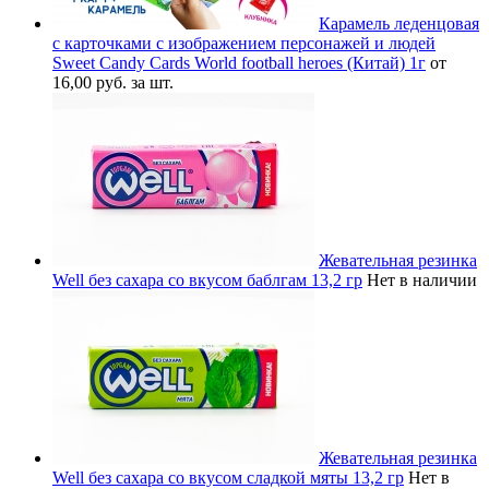
Карамель леденцовая
с карточками с изображением персонажей и людей
Sweet Candy Cards World football heroes (Китай) 1г
от
16,00 руб. за шт.
Жевательная резинка
Well без сахара со вкусом баблгам 13,2 гр
Нет в наличии
Жевательная резинка
Well без сахара со вкусом сладкой мяты 13,2 гр
Нет в