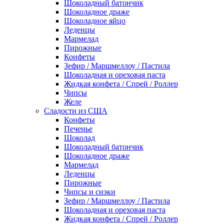
Шоколадный батончик
Шоколадное драже
Шоколадное яйцо
Леденцы
Мармелад
Пирожные
Конфеты
Зефир / Маршмеллоу / Пастила
Шоколадная и ореховая паста
Жидкая конфета / Спрей / Роллер
Чипсы
Желе
Сладости из США
Конфеты
Печенье
Шоколад
Шоколадный батончик
Шоколадное драже
Мармелад
Леденцы
Пирожные
Чипсы и снэки
Зефир / Маршмеллоу / Пастила
Шоколадная и ореховая паста
Жидкая конфета / Спрей / Роллер