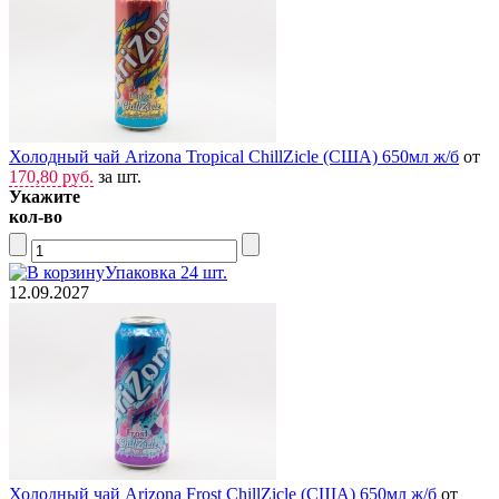
Холодный чай Arizona Tropical ChillZicle (США) 650мл ж/б
от
170,80 руб.
за шт.
Укажите
кол-во
Упаковка 24 шт.
12.09.2027
Холодный чай Arizona Frost ChillZicle (США) 650мл ж/б
от