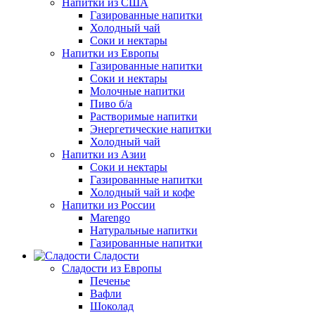
Напитки из США
Газированные напитки
Холодный чай
Соки и нектары
Напитки из Европы
Газированные напитки
Соки и нектары
Молочные напитки
Пиво б/а
Растворимые напитки
Энергетические напитки
Холодный чай
Напитки из Азии
Соки и нектары
Газированные напитки
Холодный чай и кофе
Напитки из России
Marengo
Натуральные напитки
Газированные напитки
Сладости
Сладости из Европы
Печенье
Вафли
Шоколад