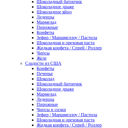
Шоколадный батончик
Шоколадное драже
Шоколадное яйцо
Леденцы
Мармелад
Пирожные
Конфеты
Зефир / Маршмеллоу / Пастила
Шоколадная и ореховая паста
Жидкая конфета / Спрей / Роллер
Чипсы
Желе
Сладости из США
Конфеты
Печенье
Шоколад
Шоколадный батончик
Шоколадное драже
Мармелад
Леденцы
Пирожные
Чипсы и снэки
Зефир / Маршмеллоу / Пастила
Шоколадная и ореховая паста
Жидкая конфета / Спрей / Роллер