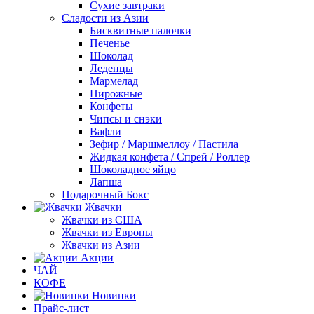
Сухие завтраки
Сладости из Азии
Бисквитные палочки
Печенье
Шоколад
Леденцы
Мармелад
Пирожные
Конфеты
Чипсы и снэки
Вафли
Зефир / Маршмеллоу / Пастила
Жидкая конфета / Спрей / Роллер
Шоколадное яйцо
Лапша
Подарочный Бокс
Жвачки
Жвачки из США
Жвачки из Европы
Жвачки из Азии
Акции
ЧАЙ
КОФЕ
Новинки
Прайс-лист