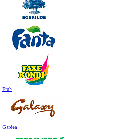
Frub
Garden