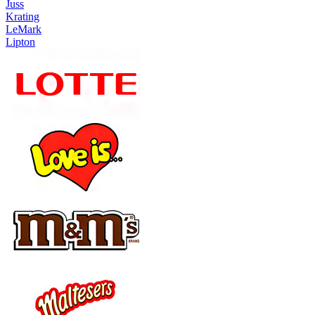
Juss
Krating
LeMark
Lipton