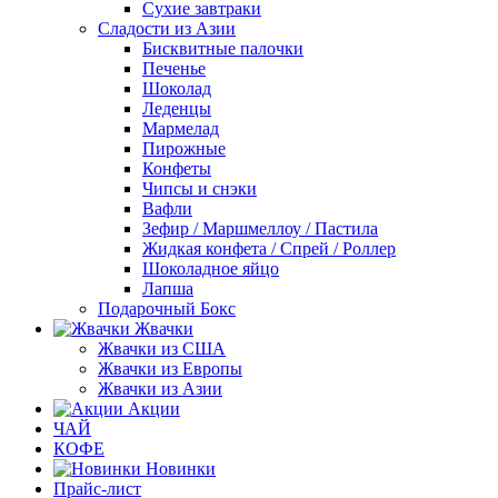
Сухие завтраки
Сладости из Азии
Бисквитные палочки
Печенье
Шоколад
Леденцы
Мармелад
Пирожные
Конфеты
Чипсы и снэки
Вафли
Зефир / Маршмеллоу / Пастила
Жидкая конфета / Спрей / Роллер
Шоколадное яйцо
Лапша
Подарочный Бокс
Жвачки
Жвачки из США
Жвачки из Европы
Жвачки из Азии
Акции
ЧАЙ
КОФЕ
Новинки
Прайс-лист