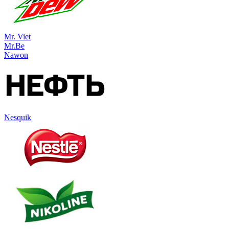
Mr. Viet
Mr.Be
Nawon
Nesquik