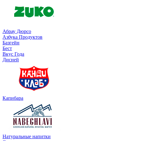
Абрау Дюрсо
Азбука Продуктов
Базгейн
Бест
Вкус Года
Дисней
Капибара
Натуральные напитки