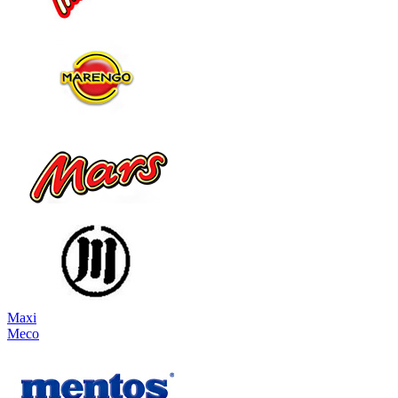
Maxi
Meco