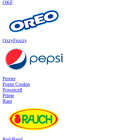
OKF
OzzyFrozzy
Perrier
Popin Cookin
Powercell
Prime
Rani
Red Band