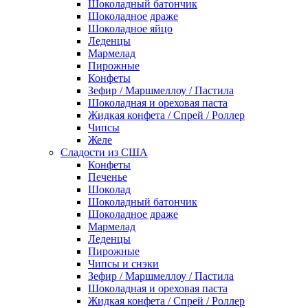
Шоколадный батончик
Шоколадное драже
Шоколадное яйцо
Леденцы
Мармелад
Пирожные
Конфеты
Зефир / Маршмеллоу / Пастила
Шоколадная и ореховая паста
Жидкая конфета / Спрей / Роллер
Чипсы
Желе
Сладости из США
Конфеты
Печенье
Шоколад
Шоколадный батончик
Шоколадное драже
Мармелад
Леденцы
Пирожные
Чипсы и снэки
Зефир / Маршмеллоу / Пастила
Шоколадная и ореховая паста
Жидкая конфета / Спрей / Роллер