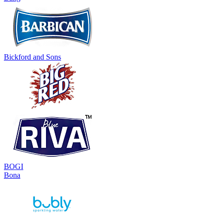
Bickford and Sons
BOGI
Bona