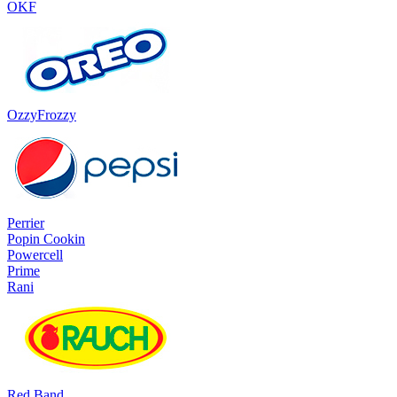
OKF
OzzyFrozzy
Perrier
Popin Cookin
Powercell
Prime
Rani
Red Band