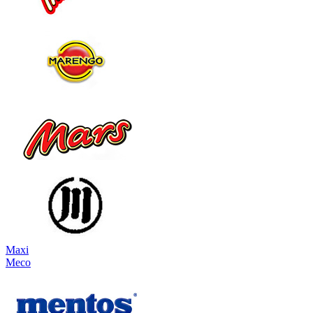
Maxi
Meco