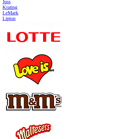
Juss
Krating
LeMark
Lipton