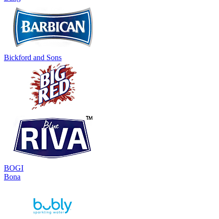
Bickford and Sons
BOGI
Bona