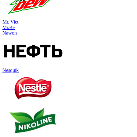
Mr. Viet
Mr.Be
Nawon
Nesquik