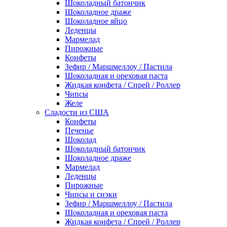
Шоколадный батончик
Шоколадное драже
Шоколадное яйцо
Леденцы
Мармелад
Пирожные
Конфеты
Зефир / Маршмеллоу / Пастила
Шоколадная и ореховая паста
Жидкая конфета / Спрей / Роллер
Чипсы
Желе
Сладости из США
Конфеты
Печенье
Шоколад
Шоколадный батончик
Шоколадное драже
Мармелад
Леденцы
Пирожные
Чипсы и снэки
Зефир / Маршмеллоу / Пастила
Шоколадная и ореховая паста
Жидкая конфета / Спрей / Роллер