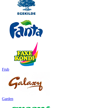
Frub
Garden