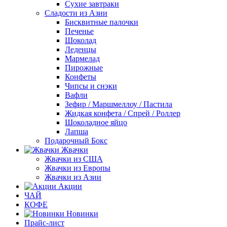
Сухие завтраки
Сладости из Азии
Бисквитные палочки
Печенье
Шоколад
Леденцы
Мармелад
Пирожные
Конфеты
Чипсы и снэки
Вафли
Зефир / Маршмеллоу / Пастила
Жидкая конфета / Спрей / Роллер
Шоколадное яйцо
Лапша
Подарочный Бокс
Жвачки
Жвачки из США
Жвачки из Европы
Жвачки из Азии
Акции
ЧАЙ
КОФЕ
Новинки
Прайс-лист