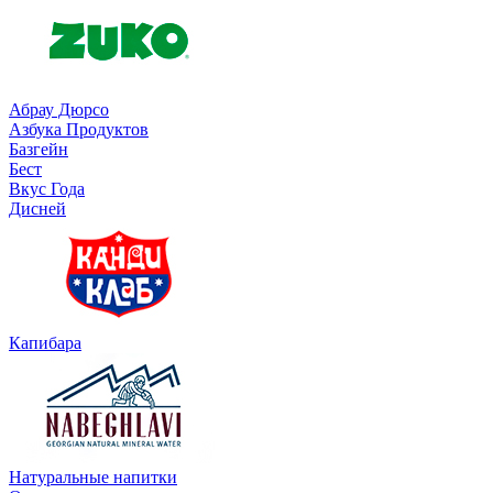
Абрау Дюрсо
Азбука Продуктов
Базгейн
Бест
Вкус Года
Дисней
Капибара
Натуральные напитки