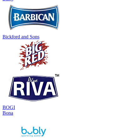
Bickford and Sons
BOGI
Bona