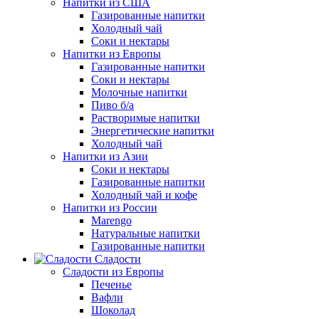
Напитки из США
Газированные напитки
Холодный чай
Соки и нектары
Напитки из Европы
Газированные напитки
Соки и нектары
Молочные напитки
Пиво б/а
Растворимые напитки
Энергетические напитки
Холодный чай
Напитки из Азии
Соки и нектары
Газированные напитки
Холодный чай и кофе
Напитки из России
Marengo
Натуральные напитки
Газированные напитки
Сладости
Сладости из Европы
Печенье
Вафли
Шоколад