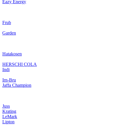
Eazy Energy
Frub
Garden
Hatakosen
HERSCHI COLA
Indi
Irn-Bru
Jaffa Champion
Juss
Krating
LeMark
Lipton