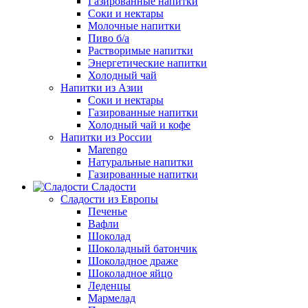
Газированные напитки
Соки и нектары
Молочные напитки
Пиво б/а
Растворимые напитки
Энергетические напитки
Холодный чай
Напитки из Азии
Соки и нектары
Газированные напитки
Холодный чай и кофе
Напитки из России
Marengo
Натуральные напитки
Газированные напитки
Сладости
Сладости из Европы
Печенье
Вафли
Шоколад
Шоколадный батончик
Шоколадное драже
Шоколадное яйцо
Леденцы
Мармелад