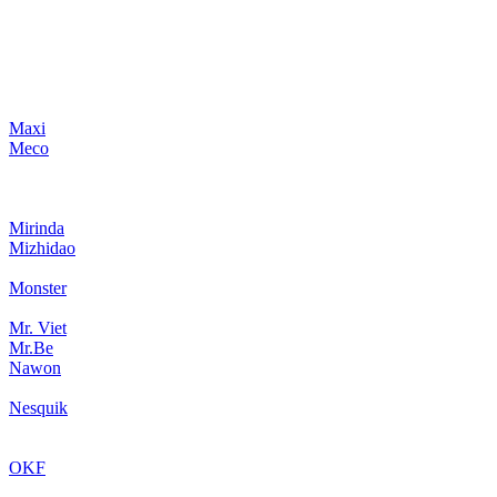
Maxi
Meco
Mirinda
Mizhidao
Monster
Mr. Viet
Mr.Be
Nawon
Nesquik
OKF