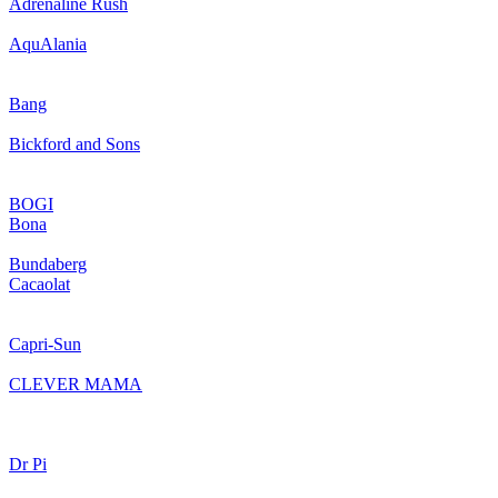
Adrenaline Rush
AquAlania
Bang
Bickford and Sons
BOGI
Bona
Bundaberg
Cacaolat
Capri-Sun
CLEVER MAMA
Dr Pi