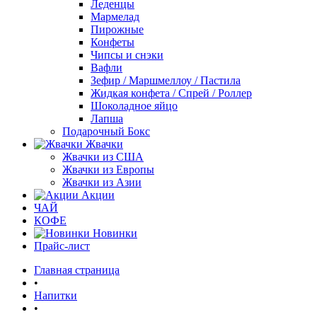
Леденцы
Мармелад
Пирожные
Конфеты
Чипсы и снэки
Вафли
Зефир / Маршмеллоу / Пастила
Жидкая конфета / Спрей / Роллер
Шоколадное яйцо
Лапша
Подарочный Бокс
Жвачки
Жвачки из США
Жвачки из Европы
Жвачки из Азии
Акции
ЧАЙ
КОФЕ
Новинки
Прайс-лист
Главная страница
•
Напитки
•