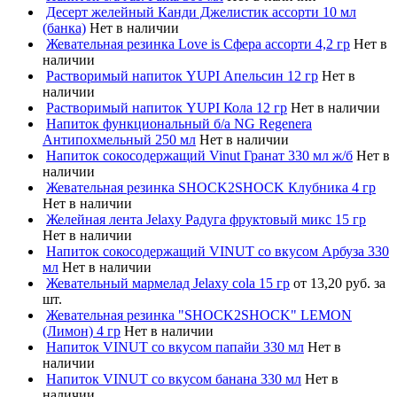
Десерт желейный Канди Джелистик ассорти 10 мл
(банка)
Нет в наличии
Жевательная резинка Love is Сфера ассорти 4,2 гр
Нет в
наличии
Растворимый напиток YUPI Апельсин 12 гр
Нет в
наличии
Растворимый напиток YUPI Кола 12 гр
Нет в наличии
Напиток функциональный б/а NG Regenera
Антипохмельный 250 мл
Нет в наличии
Напиток сокосодержащий Vinut Гранат 330 мл ж/б
Нет в
наличии
Жевательная резинка SHOCK2SHOCK Клубника 4 гр
Нет в наличии
Желейная лента Jelaxy Радуга фруктовый микс 15 гр
Нет в наличии
Напиток сокосодержащий VINUT со вкусом Арбуза 330
мл
Нет в наличии
Жевательный мармелад Jelaxy cola 15 гр
от 13,20 руб. за
шт.
Жевательная резинка "SHOCK2SHOCK" LEMON
(Лимон) 4 гр
Нет в наличии
Напиток VINUT со вкусом папайи 330 мл
Нет в
наличии
Напиток VINUT со вкусом банана 330 мл
Нет в
наличии