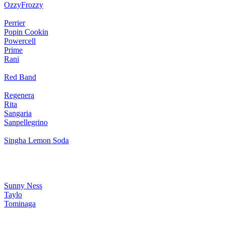
OzzyFrozzy
Perrier
Popin Cookin
Powercell
Prime
Rani
Red Band
Regenera
Rita
Sangaria
Sanpellegrino
Singha Lemon Soda
Sunny Ness
Taylo
Tominaga