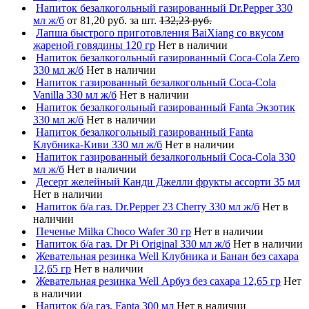
Напиток безалкогольный газированный Dr.Pepper 330
мл ж/б
от 81,20 руб. за шт.
132,23 руб.
Лапша быстрого приготовления BaiXiang со вкусом
жареной говядины 120 гр
Нет в наличии
Напиток безалкогольный газированный Coca-Cola Zero
330 мл ж/б
Нет в наличии
Напиток газированный безалкогольный Coca-Cola
Vanilla 330 мл ж/б
Нет в наличии
Напиток безалкогольный газированный Fanta Экзотик
330 мл ж/б
Нет в наличии
Напиток безалкогольный газированный Fanta
Клубника-Киви 330 мл ж/б
Нет в наличии
Напиток газированный безалкогольный Coca-Cola 330
мл ж/б
Нет в наличии
Десерт желейный Канди Джелли фрукты ассорти 35 мл
Нет в наличии
Напиток б/а газ. Dr.Pepper 23 Cherry 330 мл ж/б
Нет в
наличии
Печенье Milka Choco Wafer 30 гр
Нет в наличии
Напиток б/а газ. Dr Pi Original 330 мл ж/б
Нет в наличии
Жевательная резинка Well Клубника и Банан без сахара
12,65 гр
Нет в наличии
Жевательная резинка Well Арбуз без сахара 12,65 гр
Нет
в наличии
Напиток б/а газ. Fanta 300 мл
Нет в наличии