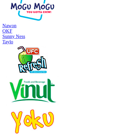
Nawon
OKF
Sunny Ness
Taylo