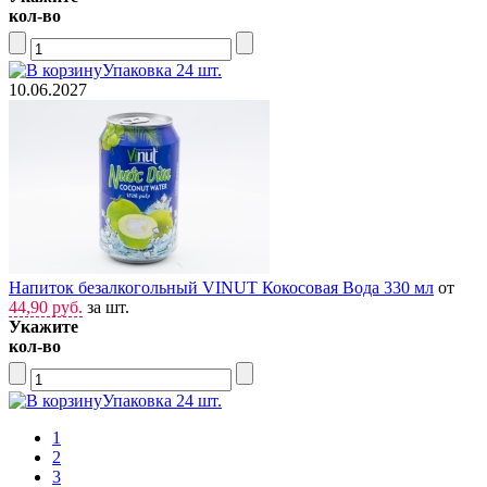
кол-во
Упаковка 24 шт.
10.06.2027
Напиток безалкогольный VINUT Кокосовая Вода 330 мл
от
44,90 руб.
за шт.
Укажите
кол-во
Упаковка 24 шт.
1
2
3