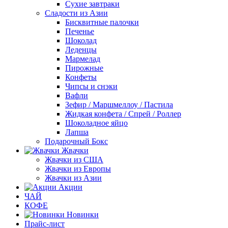
Сухие завтраки
Сладости из Азии
Бисквитные палочки
Печенье
Шоколад
Леденцы
Мармелад
Пирожные
Конфеты
Чипсы и снэки
Вафли
Зефир / Маршмеллоу / Пастила
Жидкая конфета / Спрей / Роллер
Шоколадное яйцо
Лапша
Подарочный Бокс
Жвачки
Жвачки из США
Жвачки из Европы
Жвачки из Азии
Акции
ЧАЙ
КОФЕ
Новинки
Прайс-лист