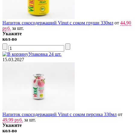
Напиток сокосодержащий Vinut с соком груши 330мл
от
44,90
руб.
за шт.
Укажите
кол-во
Упаковка 24 шт.
15.03.2027
Напиток сокосодержащий Vinut с соком персика 330мл
от
49,99 руб.
за шт.
Укажите
кол-во