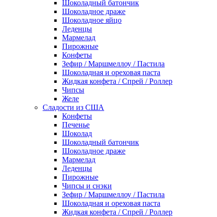
Шоколадный батончик
Шоколадное драже
Шоколадное яйцо
Леденцы
Мармелад
Пирожные
Конфеты
Зефир / Маршмеллоу / Пастила
Шоколадная и ореховая паста
Жидкая конфета / Спрей / Роллер
Чипсы
Желе
Сладости из США
Конфеты
Печенье
Шоколад
Шоколадный батончик
Шоколадное драже
Мармелад
Леденцы
Пирожные
Чипсы и снэки
Зефир / Маршмеллоу / Пастила
Шоколадная и ореховая паста
Жидкая конфета / Спрей / Роллер