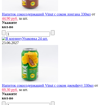
Напиток сокосодержащий Vinut с соком лонгана 330мл
от
44,90 руб.
за шт.
Укажите
кол-во
Упаковка 24 шт.
23.06.2027
Напиток сокосодержащий Vinut с соком джекфрут 330мл
от
69,30 руб.
за шт.
Укажите
кол-во