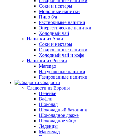
Газированные напитки
Соки и нектары
Молочные напитки
Пиво б/а
Растворимые напитки
Энергетические напитки
Холодный чай
Напитки из Азии
Соки и нектары
Газированные напитки
Холодный чай и кофе
Напитки из России
Marengo
Натуральные напитки
Газированные напитки
Сладости
Сладости из Европы
Печенье
Вафли
Шоколад
Шоколадный батончик
Шоколадное драже
Шоколадное яйцо
Леденцы
Мармелад