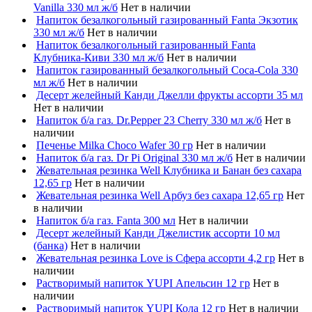
Vanilla 330 мл ж/б
Нет в наличии
Напиток безалкогольный газированный Fanta Экзотик
330 мл ж/б
Нет в наличии
Напиток безалкогольный газированный Fanta
Клубника-Киви 330 мл ж/б
Нет в наличии
Напиток газированный безалкогольный Coca-Cola 330
мл ж/б
Нет в наличии
Десерт желейный Канди Джелли фрукты ассорти 35 мл
Нет в наличии
Напиток б/а газ. Dr.Pepper 23 Cherry 330 мл ж/б
Нет в
наличии
Печенье Milka Choco Wafer 30 гр
Нет в наличии
Напиток б/а газ. Dr Pi Original 330 мл ж/б
Нет в наличии
Жевательная резинка Well Клубника и Банан без сахара
12,65 гр
Нет в наличии
Жевательная резинка Well Арбуз без сахара 12,65 гр
Нет
в наличии
Напиток б/а газ. Fanta 300 мл
Нет в наличии
Десерт желейный Канди Джелистик ассорти 10 мл
(банка)
Нет в наличии
Жевательная резинка Love is Сфера ассорти 4,2 гр
Нет в
наличии
Растворимый напиток YUPI Апельсин 12 гр
Нет в
наличии
Растворимый напиток YUPI Кола 12 гр
Нет в наличии