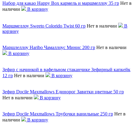
Набор для какао Happy Box кармель и маршмеллоу 35 гр
Нет в
наличии
В корзину
Маршмеллоу Sweeto Colorido Twist 60 гр
Нет в наличии
В
корзину
Маршлеллоу Haribo Чамаллоус Минис 200 гр
Нет в наличии
В корзину
Зефир с начинкой в вафельном стаканчике Зефирный капкейк
12 гр
Нет в наличии
В корзину
Зефир Docile Maxmallows Единорог Завитки цветные 50 гр
Нет в наличии
В корзину
Зефир Docile Maxmallows Трубочки ванильные 250 гр
Нет в
наличии
В корзину