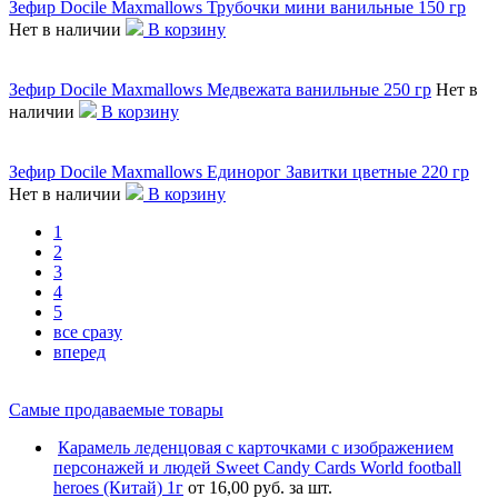
Зефир Docile Maxmallows Трубочки мини ванильные 150 гр
Нет в наличии
В корзину
Зефир Docile Maxmallows Медвежата ванильные 250 гр
Нет в
наличии
В корзину
Зефир Docile Maxmallows Единорог Завитки цветные 220 гр
Нет в наличии
В корзину
1
2
3
4
5
все сразу
вперед
Самые продаваемые товары
Карамель леденцовая с карточками с изображением
персонажей и людей Sweet Candy Cards World football
heroes (Китай) 1г
от 16,00 руб. за шт.