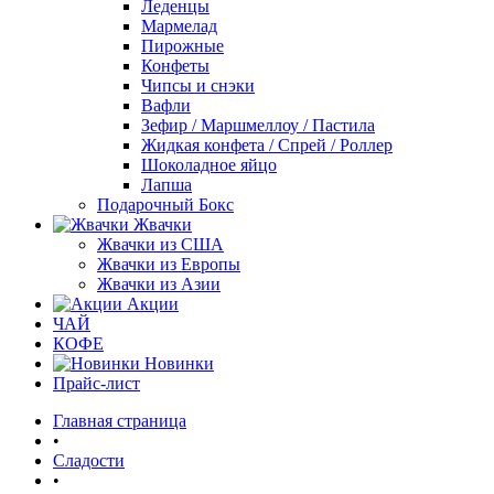
Леденцы
Мармелад
Пирожные
Конфеты
Чипсы и снэки
Вафли
Зефир / Маршмеллоу / Пастила
Жидкая конфета / Спрей / Роллер
Шоколадное яйцо
Лапша
Подарочный Бокс
Жвачки
Жвачки из США
Жвачки из Европы
Жвачки из Азии
Акции
ЧАЙ
КОФЕ
Новинки
Прайс-лист
Главная страница
•
Сладости
•