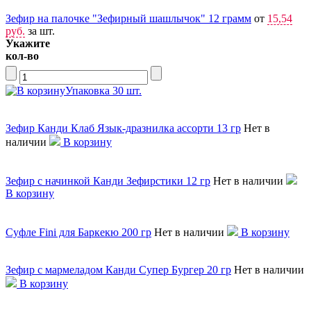
Зефир на палочке "Зефирный шашлычок" 12 грамм
от
15,54
руб.
за шт.
Укажите
кол-во
Упаковка 30 шт.
Зефир Канди Клаб Язык-дразнилка ассорти 13 гр
Нет в
наличии
В корзину
Зефир c начинкой Канди Зефирстики 12 гр
Нет в наличии
В корзину
Суфле Fini для Баркекю 200 гр
Нет в наличии
В корзину
Зефир с мармеладом Канди Супер Бургер 20 гр
Нет в наличии
В корзину