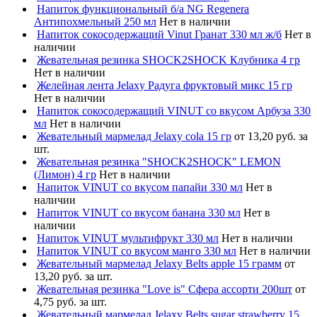
Напиток функциональный б/а NG Regenera
Антипохмельный 250 мл
Нет в наличии
Напиток сокосодержащий Vinut Гранат 330 мл ж/б
Нет в
наличии
Жевательная резинка SHOCK2SHOCK Клубника 4 гр
Нет в наличии
Желейная лента Jelaxy Радуга фруктовый микс 15 гр
Нет в наличии
Напиток сокосодержащий VINUT со вкусом Арбуза 330
мл
Нет в наличии
Жевательный мармелад Jelaxy cola 15 гр
от 13,20 руб. за
шт.
Жевательная резинка "SHOCK2SHOCK" LEMON
(Лимон) 4 гр
Нет в наличии
Напиток VINUT со вкусом папайи 330 мл
Нет в
наличии
Напиток VINUT со вкусом банана 330 мл
Нет в
наличии
Напиток VINUT мультифрукт 330 мл
Нет в наличии
Напиток VINUT со вкусом манго 330 мл
Нет в наличии
Жевательный мармелад Jelaxy Belts apple 15 грамм
от
13,20 руб. за шт.
Жевательная резинка "Love is" Сфера ассорти 200шт
от
4,75 руб. за шт.
Жевательный мармелад Jelaxy Belts sugar strawberry 15