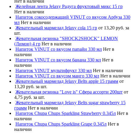
Нет в наличии
Желейная лента Jelaxy Радуга фруктовый микс 15 гр
Нет в наличии
Напиток сокосодержащий VINUT со вкусом Арбуза 330
мл
Нет в наличии
Жевательный мармелад Jelaxy cola 15 гр
от 13,20 руб. за
шт.
Жевательная резинка "SHOCK2SHOCK" LEMON
(Лимон) 4 гр
Нет в наличии
Напиток VINUT со вкусом папайи 330 мл
Нет в
наличии
Напиток VINUT со вкусом банана 330 мл
Нет в
наличии
Напиток VINUT мультифрукт 330 мл
Нет в наличии
Напиток VINUT со вкусом манго 330 мл
Нет в наличии
Жевательный мармелад Jelaxy Belts apple 15 грамм
от
13,20 руб. за шт.
Жевательная резинка "Love is" Сфера ассорти 200шт
от
4,75 руб. за шт.
Жевательный мармелад Jelaxy Belts sugar strawberry 15
грамм
Нет в наличии
Напиток Chupa Chups Sparkling Strawberry 0.345л
Нет в
наличии
Напиток Chupa Chups Sparkling Grape 0.345л
Нет в
наличии