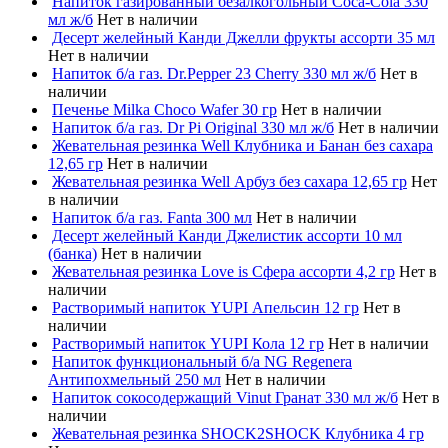
Напиток газированный безалкогольный Coca-Cola 330
мл ж/б
Нет в наличии
Десерт желейный Канди Джелли фрукты ассорти 35 мл
Нет в наличии
Напиток б/а газ. Dr.Pepper 23 Cherry 330 мл ж/б
Нет в
наличии
Печенье Milka Choco Wafer 30 гр
Нет в наличии
Напиток б/а газ. Dr Pi Original 330 мл ж/б
Нет в наличии
Жевательная резинка Well Клубника и Банан без сахара
12,65 гр
Нет в наличии
Жевательная резинка Well Арбуз без сахара 12,65 гр
Нет
в наличии
Напиток б/а газ. Fanta 300 мл
Нет в наличии
Десерт желейный Канди Джелистик ассорти 10 мл
(банка)
Нет в наличии
Жевательная резинка Love is Сфера ассорти 4,2 гр
Нет в
наличии
Растворимый напиток YUPI Апельсин 12 гр
Нет в
наличии
Растворимый напиток YUPI Кола 12 гр
Нет в наличии
Напиток функциональный б/а NG Regenera
Антипохмельный 250 мл
Нет в наличии
Напиток сокосодержащий Vinut Гранат 330 мл ж/б
Нет в
наличии
Жевательная резинка SHOCK2SHOCK Клубника 4 гр