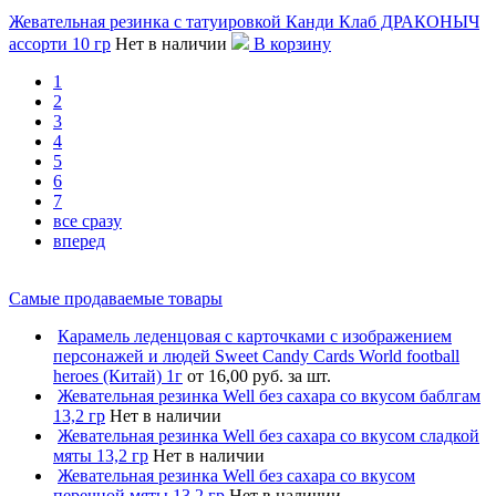
Жевательная резинка с татуировкой Канди Клаб ДРАКОНЫЧ
ассорти 10 гр
Нет в наличии
В корзину
1
2
3
4
5
6
7
все сразу
вперед
Самые продаваемые товары
Карамель леденцовая с карточками с изображением
персонажей и людей Sweet Candy Cards World football
heroes (Китай) 1г
от 16,00 руб. за шт.
Жевательная резинка Well без сахара со вкусом баблгам
13,2 гр
Нет в наличии
Жевательная резинка Well без сахара со вкусом сладкой
мяты 13,2 гр
Нет в наличии
Жевательная резинка Well без сахара со вкусом
перечной мяты 13,2 гр
Нет в наличии