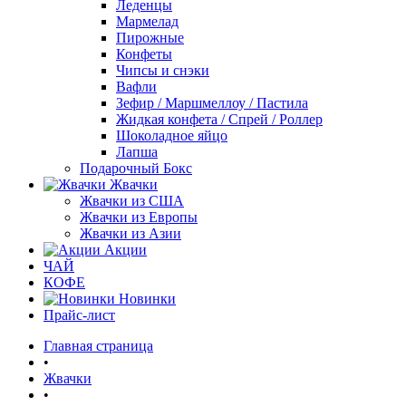
Леденцы
Мармелад
Пирожные
Конфеты
Чипсы и снэки
Вафли
Зефир / Маршмеллоу / Пастила
Жидкая конфета / Спрей / Роллер
Шоколадное яйцо
Лапша
Подарочный Бокс
Жвачки
Жвачки из США
Жвачки из Европы
Жвачки из Азии
Акции
ЧАЙ
КОФЕ
Новинки
Прайс-лист
Главная страница
•
Жвачки
•