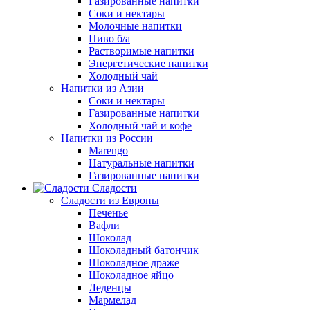
Газированные напитки
Соки и нектары
Молочные напитки
Пиво б/а
Растворимые напитки
Энергетические напитки
Холодный чай
Напитки из Азии
Соки и нектары
Газированные напитки
Холодный чай и кофе
Напитки из России
Marengo
Натуральные напитки
Газированные напитки
Сладости
Сладости из Европы
Печенье
Вафли
Шоколад
Шоколадный батончик
Шоколадное драже
Шоколадное яйцо
Леденцы
Мармелад